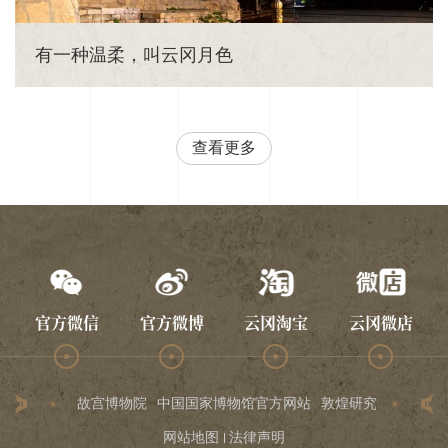
有一种温柔，叫云冈月色
查看更多
官方微信
官方微博
云冈淘宝
云冈微店
故宫博物院
中国国家博物馆官方网站
敦煌研究院
龙门石
网站地图
法律声明