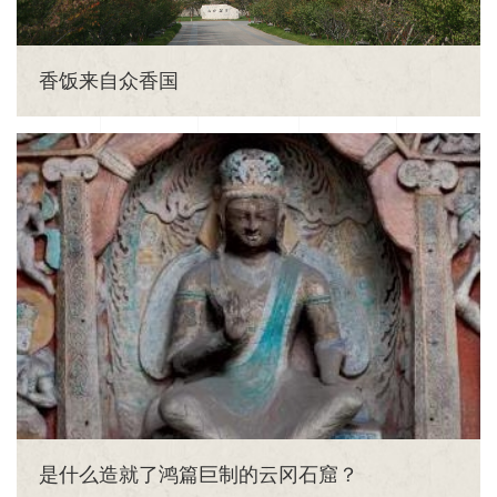
香饭来自众香国
是什么造就了鸿篇巨制的云冈石窟？​