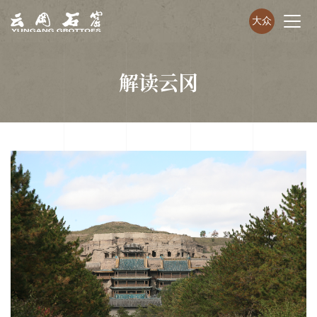
大众
解读云冈