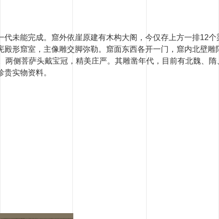
一代未能完成。窟外依崖原建有木构大阁，今仅存上方一排12个
庑殿形窟室，主像雕交脚弥勒。窟面东西各开一门，窟内北壁雕阿
然。两侧菩萨头戴宝冠，精美庄严。其雕凿年代，目前有北魏、隋
珍贵实物资料。