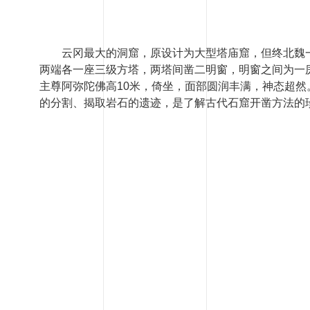
云冈最大的洞窟，原设计为大型塔庙窟，但终北魏
两端各一座三级方塔，两塔间凿二明窗，明窗之间为一
主尊阿弥陀佛高10米，倚坐，面部圆润丰满，神态超
的分割、揭取岩石的遗迹，是了解古代石窟开凿方法的