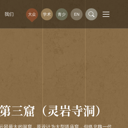
我们
大众
学术
青少
EN
第三窟（灵岩寺洞）
云冈最大的洞窟，原设计为大型塔庙窟，但终北魏一代