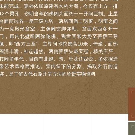
未能完成。窟外依崖原建有木构大阁，今仅存上方一排
12个梁孔，说明当年的佛阁为面阔十一开间巨制。上层
台面两端各一座三级方塔，两塔间凿二明窗，明窗之间
为一庑殿形窟室，主像雕交脚弥勒。窟面东西各开一
门，窟内北壁雕阿弥陀佛、观世音和大势至菩萨三尊
像，即“西方三圣”。主尊阿弥陀佛高10米，倚坐，面部
圆润丰满，神态超然。两侧菩萨头戴宝冠，精美庄严。
其雕凿年代，目前有北魏、隋、唐及辽四说，多依据造
像艺术风格而推论。窟内留下的分割、揭取岩石的遗
迹，是了解古代石窟开凿方法的珍贵实物资料。