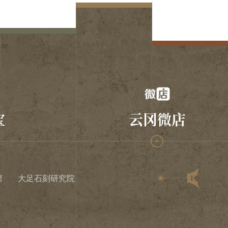
宝
云冈微店
窟
大足石刻研究院