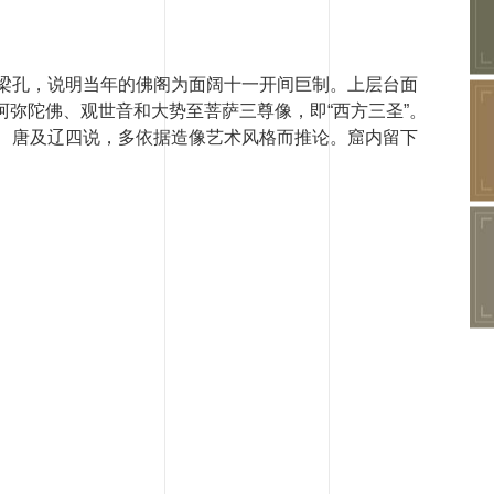
梁孔，说明当年的佛阁为面阔十一开间巨制。上层台面
弥陀佛、观世音和大势至菩萨三尊像，即“西方三圣”。
、唐及辽四说，多依据造像艺术风格而推论。窟内留下