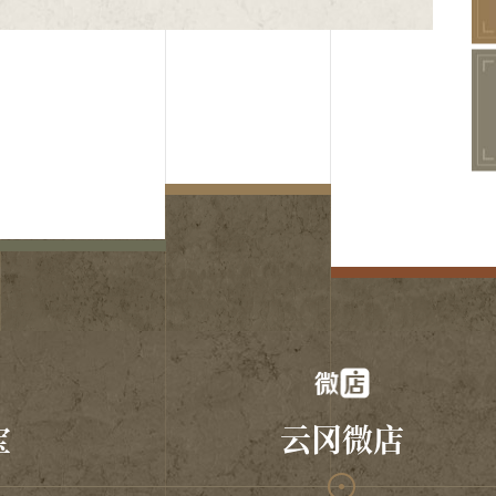
宝
云冈微店