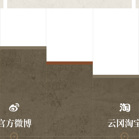
官方微博
云冈淘