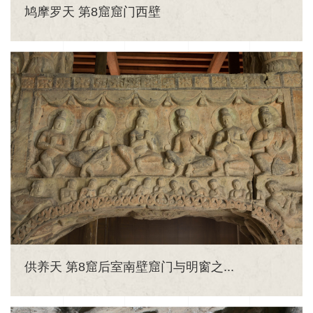
鸠摩罗天 第8窟窟门西壁
供养天 第8窟后室南壁窟门与明窗之...