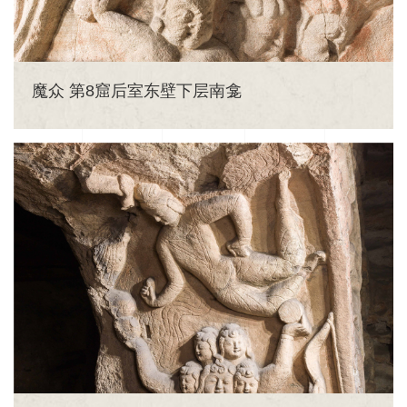
魔众 第8窟后室东壁下层南龛