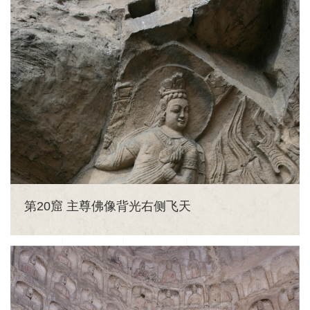
第20窟 主尊佛像背光右侧飞天