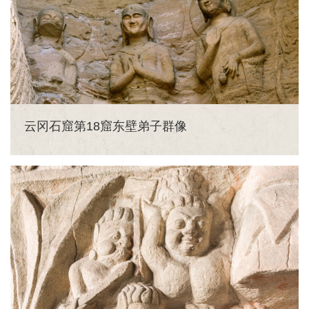
云冈石窟第18窟东壁弟子群像