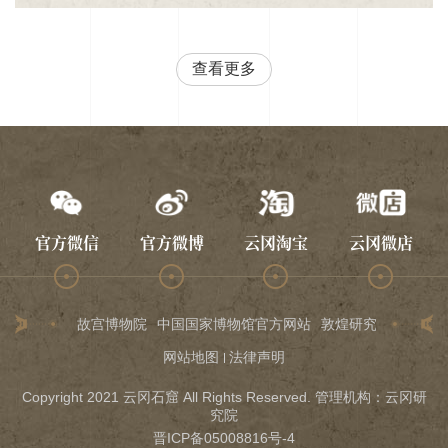
查看更多
官方微信
官方微博
云冈淘宝
云冈微店
故宫博物院
中国国家博物馆官方网站
敦煌研究院
龙门石
网站地图
法律声明
Copyright 2021 云冈石窟 All Rights Reserved. 管理机构：云冈研
究院
晋ICP备05008816号-4