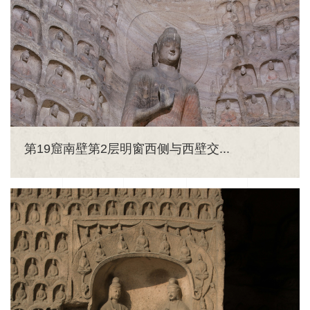
第19窟南壁第2层明窗西侧与西壁交...