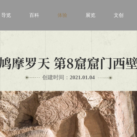
导览
百科
体验
展览
文创
鸠摩罗天 第8窟窟门西
创建时间：
2021.01.04