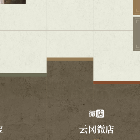
宝
云冈微店