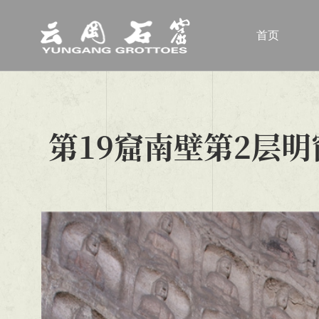
首页
第19窟南壁第2层