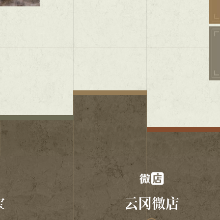
宝
云冈微店