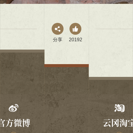
分享
20192
官方微博
云冈淘