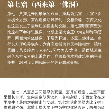
第七窟（西来第一佛洞）
第七、八窟是云冈最早的双窟。窟具前后室，主室平面
呈横长方形。窟内造像胡风汉韵，交相杂糅，东西文化
在这里发生了最绚烂的撞击与交融。第七窟明窗两壁为
比丘树下参禅思惟像。北壁上层大龛正中为交脚弥勒菩
萨，两侧为倚坐佛像，下层为释迦、多宝二佛并坐。南
壁长方形帷幕龛内，六身高发髻供养天半跪相对，端静
秀丽，风姿绰约，素有“云冈六美人”之誉，是西域造像
融入东方元素的上乘之作。窟顶摹仿木构建筑中的平棊
藻井，24对飞天围绕盛开的莲花飘然曼舞。
第七、八窟是云冈最早的双窟。窟具前后室，主室平面
呈横长方形。窟内造像胡风汉韵，交相杂糅，东西文化在这
里发生了最绚烂的撞击与交融。第七窟明窗两壁为比丘树下
参禅思惟像。北壁上层大龛正中为交脚弥勒菩萨，两侧为倚