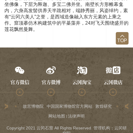
坐佛像，下层为释迦、多宝二佛并坐。南壁长方形帷幕龛
内，六身高发髻供养天半跪相对，端静秀丽，风姿绰约，素
有“云冈六美人”之誉，是西域造像融入东方元素的上乘之
作。窟顶摹仿木构建筑中的平棊藻井，24对飞天围绕盛开的
莲花飘然曼舞。
TOP
官方微信
官方微博
云冈淘宝
云冈微店
故宫博物院
中国国家博物馆官方网站
敦煌研究院
龙门石
网站地图
法律声明
Copyright 2021 云冈石窟 All Rights Reserved. 管理机构：云冈研