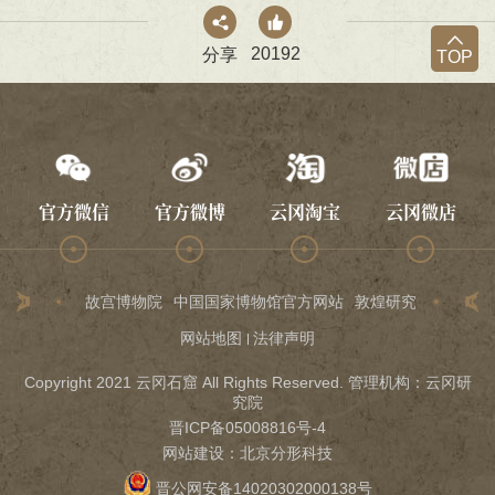
20192
分享
TOP
官方微信
官方微博
云冈淘宝
云冈微店
故宫博物院
中国国家博物馆官方网站
敦煌研究院
龙门石
网站地图
法律声明
Copyright 2021 云冈石窟 All Rights Reserved. 管理机构：云冈研
究院
晋ICP备05008816号-4
网站建设
：
北京分形科技
晋公网安备14020302000138号