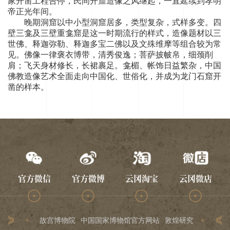
家开凿工程告停，民间开窟造像之风继起，一直延续到孝明
帝正光年间。
晚期洞窟以中小型洞窟居多，类型复杂，式样多变。四
壁三龛及三壁重龛窟是这一时期流行的样式，造像题材以三
世佛、释迦弥勒、释迦多宝二佛以及文殊维摩等组合较为常
见。佛像一律褒衣博带，清秀俊逸；菩萨披帔帛，细颈削
肩；飞天身材修长，长裙裹足。龛楣、帐饰日益繁杂，中国
佛教造像艺术全面走向中国化、世俗化，并成为龙门石窟开
凿的样本。
官方微信
官方微博
云冈淘宝
云冈微店
故宫博物院
中国国家博物馆官方网站
敦煌研究院
龙门石