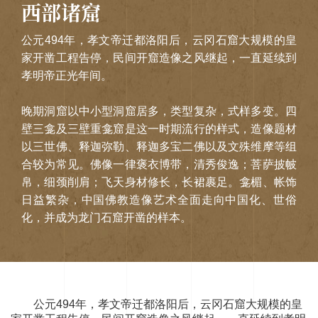
西部诸窟
公元494年，孝文帝迁都洛阳后，云冈石窟大规模的皇
家开凿工程告停，民间开窟造像之风继起，一直延续到
孝明帝正光年间。
晚期洞窟以中小型洞窟居多，类型复杂，式样多变。四
壁三龛及三壁重龛窟是这一时期流行的样式，造像题材
以三世佛、释迦弥勒、释迦多宝二佛以及文殊维摩等组
合较为常见。佛像一律褒衣博带，清秀俊逸；菩萨披帔
帛，细颈削肩；飞天身材修长，长裙裹足。龛楣、帐饰
日益繁杂，中国佛教造像艺术全面走向中国化、世俗
化，并成为龙门石窟开凿的样本。
公元494年，孝文帝迁都洛阳后，云冈石窟大规模的皇