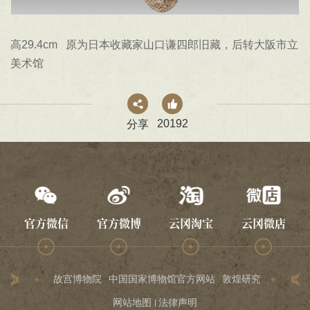
高29.4cm 原为日本收藏家山口谦四郎旧藏，后转大阪市立
美术馆
20192
分享
官方微信
官方微博
云冈淘宝
云冈微店
故宫博物院
中国国家博物馆官方网站
敦煌研究院
龙门石
网站地图
法律声明