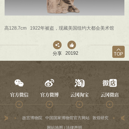
高128.7cm 1922年被盗，现藏美国纽约大都会美术馆
20192
分享
TOP
官方微信
官方微博
云冈淘宝
云冈微店
故宫博物院
中国国家博物馆官方网站
敦煌研究院
龙门石
网站地图
法律声明