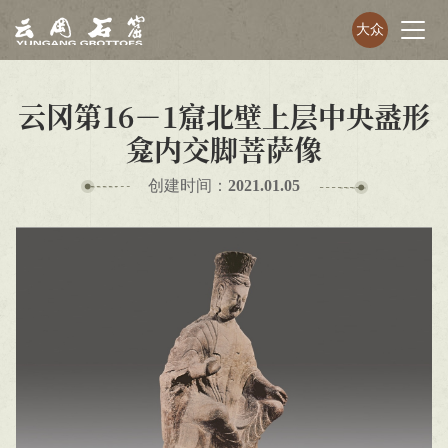
大众
云冈第16－1窟北壁上层中央盝形
龛内交脚菩萨像
创建时间：
2021.01.05