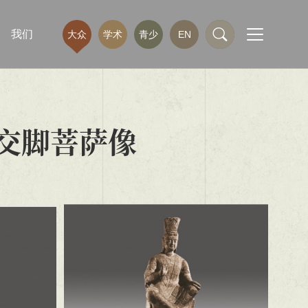
我们
大众
学术
青少
EN
龛交脚菩萨像