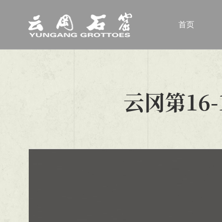
首页
云冈第16