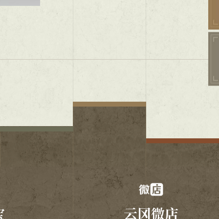
宝
云冈微店