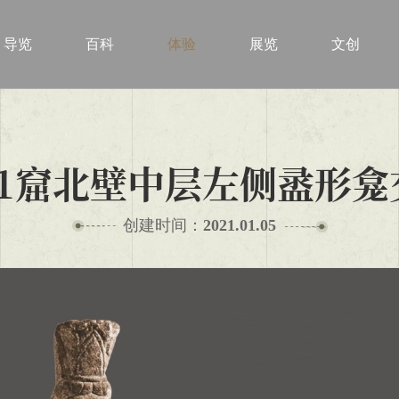
导览
百科
体验
展览
文创
-1窟北壁中层左侧盝形
创建时间：
2021.01.05