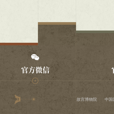
官方微信
故宫博物院
中国