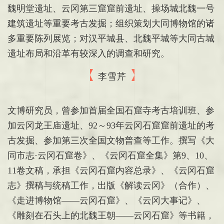
魏明堂遗址、云冈第三窟窟前遗址、操场城北魏一号
建筑遗址等重要考古发掘；组织策划大同博物馆的诸
多重要陈列展览；对汉平城县、北魏平城等大同古城
遗址布局和沿革有较深入的调查和研究。
李雪芹
文博研究员，曾参加首届全国石窟寺考古培训班、参
加云冈龙王庙遗址、92～93年云冈石窟窟前遗址的考
古发掘、参加第三次全国文物普查等工作。撰写《大
同市志·云冈石窟卷》、《云冈石窟全集》第9、10、
11卷文稿，承担《云冈石窟内容总录》、《云冈石窟
志》撰稿与统稿工作，出版《解读云冈》（合作）、
《走进博物馆——云冈石窟》、《云冈大事记》、
《雕刻在石头上的北魏王朝——云冈石窟》等书籍，