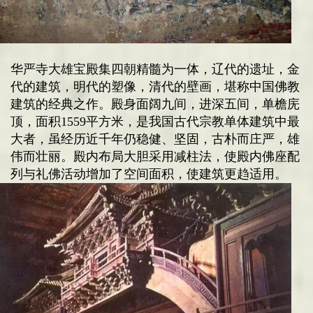
华严寺大雄宝殿
集四朝精髓为一体，辽代的遗址，金
代的建筑，明代的塑像，清代的壁画，堪称中国佛教
建筑的经典之作。殿身面阔九间，进深五间，单檐庑
顶，面积1559平方米，是我国古代宗教单体建筑中最
大者，虽经历近千年仍稳健、坚固，古朴而庄严，雄
伟而壮丽。殿内布局大胆采用减柱法，使殿内佛座配
列与礼佛活动增加了空间面积，使建筑更趋适用。