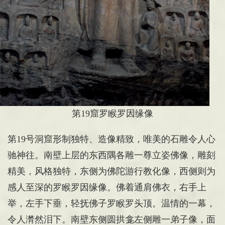
第19窟
罗睺罗因缘像
第19号洞窟
形制独特、造像精致，唯美的石雕令人心
驰神往。南壁上层的东西隅各雕一尊立姿佛像，雕刻
精美，风格独特，东侧为佛陀游行教化像，西侧则为
感人至深的罗睺罗因缘像。佛着通肩佛衣，右手上
举，左手下垂，轻抚佛子罗睺罗头顶。温情的一幕，
令人潸然泪下。南壁东侧圆拱龛左侧雕一弟子像，面