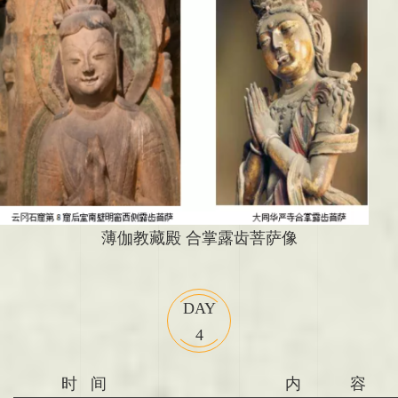
薄伽教藏殿 合掌露齿菩萨像
DAY
4
时 间
内 容