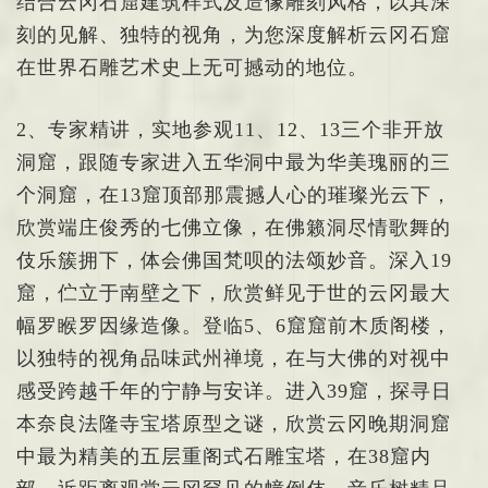
结合云冈石窟建筑样式及造像雕刻风格，以其深
刻的见解、独特的视角，为您深度解析云冈石窟
在世界石雕艺术史上无可撼动的地位。
2、专家精讲，实地参观11、12、13三个非开放
洞窟，跟随专家进入五华洞中最为华美瑰丽的三
个洞窟，在13窟顶部那震撼人心的璀璨光云下，
欣赏端庄俊秀的七佛立像，在佛籁洞尽情歌舞的
伎乐簇拥下，体会佛国梵呗的法颂妙音。深入19
窟，伫立于南壁之下，欣赏鲜见于世的云冈最大
幅罗睺罗因缘造像。登临5、6窟窟前木质阁楼，
以独特的视角品味武州禅境，在与大佛的对视中
感受跨越千年的宁静与安详。进入39窟，探寻日
本奈良法隆寺宝塔原型之谜，欣赏云冈晚期洞窟
中最为精美的五层重阁式石雕宝塔，在38窟内