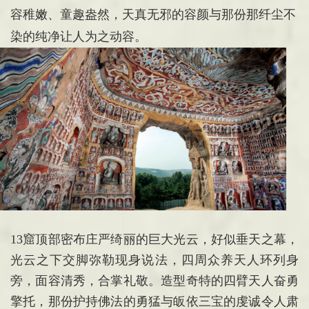
容稚嫩、童趣盎然，天真无邪的容颜与那份那纤尘不
染的纯净让人为之动容。
13窟
顶部密布庄严绮丽的巨大光云，好似垂天之幕，
光云之下交脚弥勒现身说法，四周众养天人环列身
旁，面容清秀，合掌礼敬。造型奇特的四臂天人奋勇
擎托，那份护持佛法的勇猛与皈依三宝的虔诚令人肃