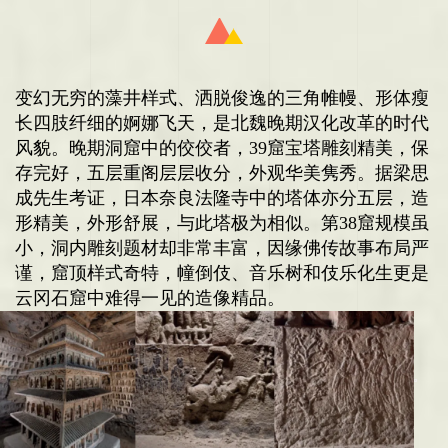
变幻无穷的藻井样式、洒脱俊逸的三角帷幔、形体瘦
长四肢纤细的婀娜飞天，是北魏晚期汉化改革的时代
风貌。
晚期洞窟中的佼佼者，39窟宝塔雕刻精美，保
存完好，五层重阁层层收分，外观华美隽秀。据梁思
成先生考证，日本奈良法隆寺中的塔体亦分五层，造
形精美，外形舒展，与此塔极为相似。第38窟规模虽
小，洞内雕刻题材却非常丰富，因缘佛传故事布局严
谨，窟顶样式奇特，幢倒伎、音乐树和伎乐化生更是
云冈石窟中难得一见的造像精品。