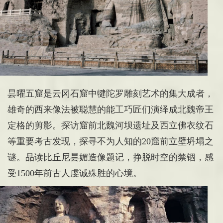
昙曜五窟
是云冈石窟中犍陀罗雕刻艺术的集大成者，
雄奇的西来像法被聪慧的能工巧匠们演绎成北魏帝王
定格的剪影。探访窟前北魏河坝遗址及西立佛衣纹石
等重要考古发现，探寻不为人知的20窟前立壁坍塌之
谜。品读比丘尼昙媚造像题记，挣脱时空的禁锢，感
受1500年前古人虔诚殊胜的心境。