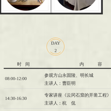
DAY
2
时 间
内 容
参观方山永固陵、明长城
08:00-12:00
主讲人：曹臣明
专家讲座《云冈石窟的开凿工程
14:30-16:30
主讲人：杭 侃