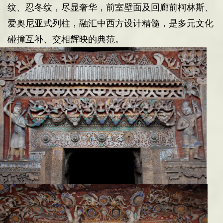
纹
、
忍冬纹，尽显奢华
，
前室壁面及回廊前柯林斯、
爱奥尼亚式列柱，融汇中西方设计精髓，是多元文化
碰撞互补、交相辉映的典范。