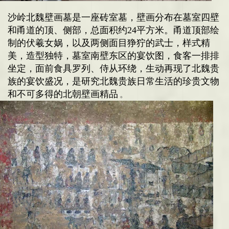
沙岭北魏壁画墓
是一座砖室墓，壁画分布在墓室四壁
和甬道的顶、侧部，总面积约24平方米。甬道顶部绘
制的伏羲女娲，以及两侧面目狰狞的武士，样式精
美，造型独特，墓室南壁东区的宴饮图，食客一排排
坐定，面前食具罗列、侍从环绕，生动再现了北魏贵
族的宴饮盛况，是研究北魏贵族日常生活的珍贵文物
和不可多得的北朝壁画精品
。