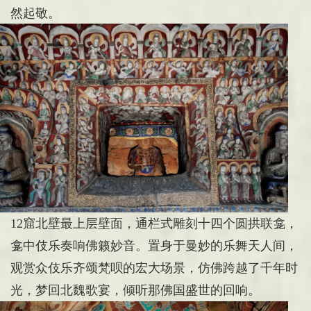
然起敬。
12窟
北壁最上层壁面，通栏式雕刻十四个圆拱联龛，
龛中伎乐奏响佛籁妙音。置身于曼妙的乐舞天人间，
观赏众伎乐齐颂梵呗的宏大场景，仿佛跨越了千年时
光，梦回北魏歌宴，倾听那佛国盛世的回响。