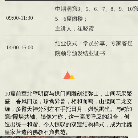
中期洞窟3、5、6、7、8、9、10
09:00-11:30
5、6窟阁楼；
主讲人：崔晓霞
结业仪式：学员分享、专家答疑
14:00-16:00
院领导颁发结业证书
10窟
前室北壁明窗与拱门间雕刻须弥山，山间花果繁
盛，香风四起，珍禽异兽，相和而鸣，山腰间二龙交
缠，多臂天神分列左右手托日月，岿然踞坐。与
#
第9
窟#
隔墙共轴、镜像对称，这一高度呼应的组合，创
造出统一和谐、令人惊叹的双窟结构样式，成为北魏
皇家营造的佛教石窟典范。