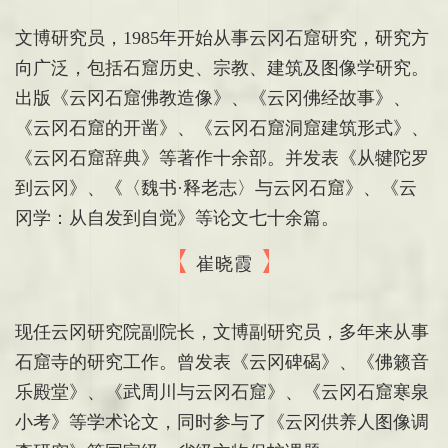
文博研究员，1985年开始从事云冈石窟研究，研究方
向广泛，包括石窟历史、宗教、建筑及图像学研究。
出版《云冈石窟佛教造像》、《云冈佛经故事》、
《云冈石窟的开凿》、《云冈石窟洞窟建筑形式》、
《云冈石窟辞典》等著作十余部。并发表《从犍陀罗
到云冈》、《〈魏书·释老志〉与云冈石窟》、《云
冈学：从自发到自觉》等论文七十余篇。
崔晓霞
现任云冈研究院副院长，文博副研究员，多年来从事
石窟寺的研究工作。曾发表《云冈碑碣》、《佛籁音
乐殿堂》、《武周川与云冈石窟》、《云冈石窟寒泉
小考》等学术论文，同时参与了《云冈供养人图像调