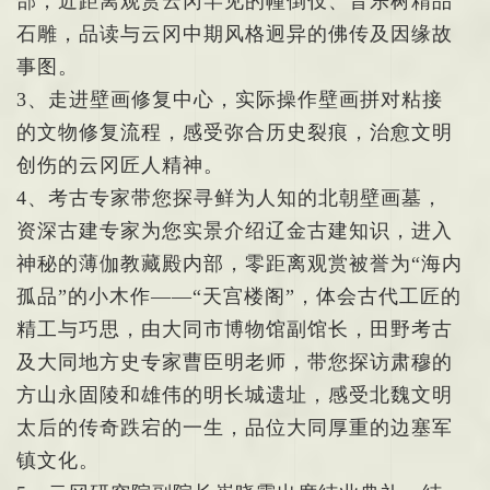
部，近距离观赏云冈罕见的幢倒伎、音乐树精品
石雕，品读与云冈中期风格迥异的佛传及因缘故
事图。
3、走进壁画修复中心，实际操作壁画拼对粘接
的文物修复流程，感受弥合历史裂痕，治愈文明
创伤的云冈匠人精神。
4、考古专家带您探寻鲜为人知的北朝壁画墓，
资深古建专家为您实景介绍辽金古建知识，进入
神秘的薄伽教藏殿内部，零距离观赏被誉为“海内
孤品”的小木作——“天宫楼阁”，体会古代工匠的
精工与巧思，由大同市博物馆副馆长，田野考古
及大同地方史专家曹臣明老师，带您探访肃穆的
方山永固陵和雄伟的明长城遗址，感受北魏文明
太后的传奇跌宕的一生，品位大同厚重的边塞军
镇文化。