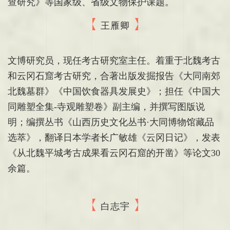
查研究》等国家级、省级文物保护课题。
王雁卿
文博研究员，现任考古研究室主任。着重于北魏考古
和云冈石窟考古研究，合著出版发掘报告《大同南郊
北魏墓群》《中国饮食器具发展史》；担任《中国大
同雕塑全集-寺观雕塑卷》副主编，并撰写图版说
明；编撰丛书《山西历史文化丛书·大同博物馆藏品
选萃》，翻译日本学者长广敏雄《云冈日记》，发表
《从北魏平城考古成果看云冈石窟的开凿》等论文30
余篇。
白志宇