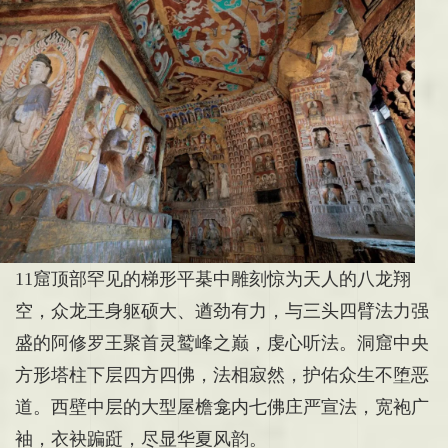
11窟
顶部罕见的梯形平棊中雕刻惊为天人的八龙翔
空，众龙王身躯硕大、遒劲有力，与三头四臂法力强
盛的阿修罗王聚首灵鹫峰之巅，虔心听法。洞窟中央
方形塔柱下层四方四佛，法相寂然，护佑众生不堕恶
道。西壁中层的大型屋檐龛内七佛庄严宣法，宽袍广
袖，衣袂蹁跹，尽显华夏风韵。