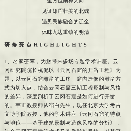
全方位阐释大同
见证雄浑壮美的北魏
遇见民族融合的辽金
体味九边重镇的明清
研修亮点HIGHLIGHTS
1、名家荟萃，为您带来多场专题学术讲座。云
冈研究院院长杭侃以《云冈石窟的开凿工程》为
题，以云冈石窟雕凿的工序、窟内造像的雕凿方
式为切入点，结合云冈石窟三期工程形制与风格
的差异，深度剖析了云冈石窟是如何进行开凿
的。韦正教授师从宿白先生，现任北京大学考古
文博学院教授，他的学术讲座《云冈石窟的特点
与地位——基于建筑形制与造像风格的分析》，