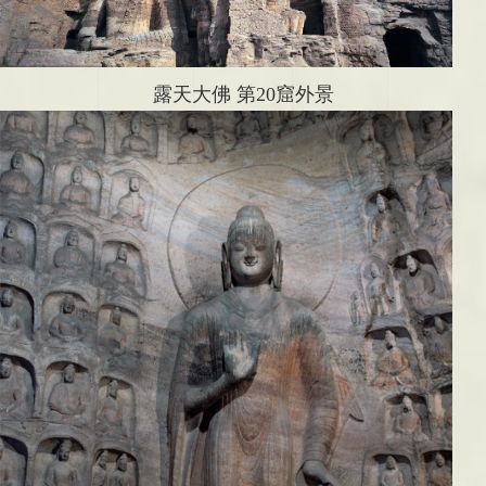
露天大佛 第20窟外景