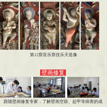
第12窟音乐窟伎乐天造像
壁画修复
跟随壁画修复专家，了解壁画空鼓、起甲等病害的成