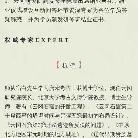
5、云冈研究院副院长崔晓霞出席结业典礼，结
业仪式增设互动问答环节资深专家为各位学员答
疑解惑，并为学员颁发研修班结业证书。
权威专家EXPERT
杭 侃
师从宿白先生学习唐宋考古，获博士学位。现任云冈
研究院院长、北京大学考古文博学院教授、博士生导
师，著有《云冈石窟的开凿工程》、《云冈石窟第二
十窟西壁的坍塌时间与昙曜五窟最初的布局设计》、
《云冈石窟第3窟开凿遗迹所反映的问题》、《中原
北方地区宋元时期的地方城址》、《辽代早期贵族墓