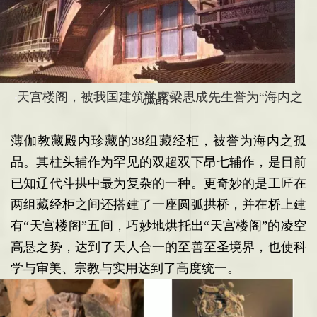
天宫楼阁，被我国建筑学家梁思成先生誉为“海内之
孤品”
薄伽教藏殿内珍藏的38组藏经柜，被誉为海内之孤
品。
其柱头辅作为罕见的双超双下昂七辅作，是目前
已知辽代斗拱中最为复杂的一种。更奇妙的是工匠在
两组藏经柜之间还搭建了一座圆弧拱桥，并在桥上建
有“天宫楼阁”五间，巧妙地烘托出“天宫楼阁”的凌空
高悬之势，达到了天人合一的至善至圣境界，也使科
学与审美、宗教与实用达到了高度统一。