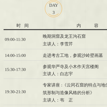
DAY
3
时 间
内 容
晚期洞窟及龙王沟石窟
09:00-11:30
主讲人：李雪芹
14:00-15:00
走进考古工地，参观沙岭壁画墓
参观华严寺及小木作天宫楼阁
15:30-17:30
主讲人：白志宇
专家讲座 :《云冈石窟的特点与
19:30-21:30
筑形制与造像风格的分析》
主讲人：韦 正