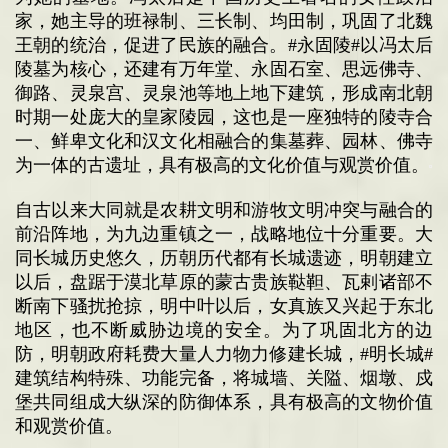
家，她主导的班禄制、三长制、均田制，巩固了北魏
王朝的统治，促进了民族的融合。
#永固陵#
以冯太后
陵墓为核心，还建有万年堂、永固石室、思远佛寺、
御路、灵泉宫、灵泉池等地上地下建筑，形成南北朝
时期一处庞大的皇家陵园，这也是一座独特的陵寺合
一、鲜卑文化和汉文化相融合的集墓葬、园林、佛寺
为一体的古遗址，具有极高的文化价值与观赏价值。
自古以来大同就是农耕文明和游牧文明冲突与融合的
前沿阵地，为九边重镇之一，战略地位十分重要。大
同长城历史悠久，历朝历代都有长城遗迹，明朝建立
以后，盘踞于漠北草原的蒙古贵族鞑靼、瓦剌诸部不
断南下骚扰抢掠，明中叶以后，女真族又兴起于东北
地区，也不断威胁边境的安全。为了巩固北方的边
防，明朝政府耗费大量人力物力修建长城，
#明长城#
建筑结构特殊、功能完备，将城墙、关隘、烟墩、戍
堡共同组成大纵深的防御体系，具有极高的文物价值
和观赏价值。