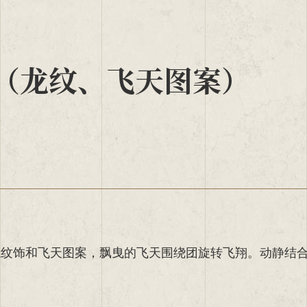
（龙纹、飞天图案）
龙纹饰和飞天图案，飘曳的飞天围绕团旋转飞翔。动静结