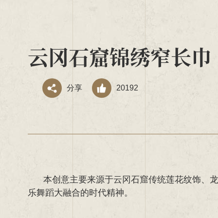
云冈石窟锦绣窄长巾
分享
20192
本创意主要来源于云冈石窟传统莲花纹饰、
乐舞蹈大融合的时代精神。