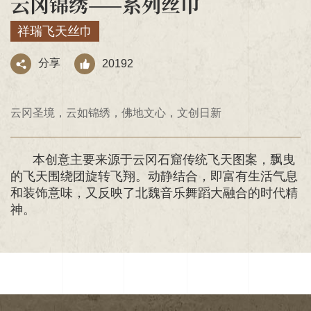
云冈锦绣——系列丝巾
祥瑞飞天丝巾
分享
20192
云冈圣境，云如锦绣，佛地文心，文创日新
本创意主要来源于云冈石窟传统飞天图案，飘曳
的飞天围绕团旋转飞翔。动静结合，即富有生活气息
和装饰意味，又反映了北魏音乐舞蹈大融合的时代精
神。