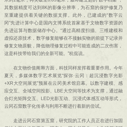
其数据精度可达到8K的影像分辨率，为石窟的保护修复乃
至重建提供着关键的数据支撑。此外，已建成的“数字云
冈”先进计算中心是国内文博系统首家基于文物数字资源的
先进运算与数据储存中心。“通过高精度扫描、三维建模和
虚拟还原技术，数字修复能够在不接触实物的前提下记录并
修复文物原貌，降低物理修复过程中可能造成的二次伤害，
这是科技带给我们的全新可能。”杭侃说。
在文物价值阐释方面，科技同样发挥着重要作用。今年
夏天，多媒体数字艺术展览“探弥·云冈：超沉浸数字光影
+XR大空间展览”预展在云冈美术馆启幕。以数字建模、感
应交互、全域空间投影、LBE大空间等技术为支撑，通过融
合灯光矩阵交互、LED光影互动、沉浸式体感互动等形式，
云冈石窟数字化传承与利用不断进行着新的尝试。
走进云冈石窟第五窟，研究院的工作人员正在进行加固