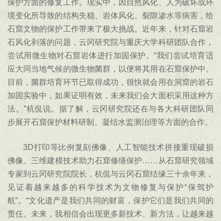
保护方面的修复工作。现实中，因自然风化、人为破坏或环
境变化所导致的结构失稳、岩体风化、裂隙渗水等病害，给
石窟文物的保护工作带来了极大挑战。近年来，针对石窟岩
石风化剥落的问题，云冈研究院与重庆大学科研团队合作，
尝试用微生物对石窟岩体进行加固保护。“我们尝试培育适
应大同当地气候的微生物菌群，以便将其用在石窟保护中。
目前，菌群培育环节已取得成功，很快就会用在洞窟的岩石
加固实验中，如果证明有效，未来我们会大面积采用这种方
法。”杭侃说。据了解，云冈研究院还在与各大科研团队同
步展开石窟保护材料研制、凝结水监测治理等方面的合作。
3D打印等比例复刻佛像、人工智能技术拼接重现破损
佛像、三维建模技术助力石窟修缮保护……从石窟研究领域
专家到云冈研究院院长，杭侃与云冈石窟结缘三十余年来，
见证着越来越多的科学技术为文物修复与保护“保驾护
航”。“文化遗产是我们共同的财富，保护它们是我们共同的
责任。未来，我相信会出现更多新技术、新方法，让越来越