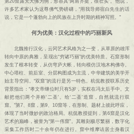
第20窟露天大佛为例，形容其“两肩齐挺，很壮实”。他说，
许多艺术家认为这尊佛气势磅礴，“用我导师宿白先生的话
说，它是一个蓬勃向上的民族在上升时期的精神写照。”
何为优美：汉化过程中的巧丽新风
北魏推行汉化，云冈艺术风格为之一变，从草原的雄浑
转向中原的典雅，呈现出“穷诸巧丽”的优美特质。石窟形制
发生了根本转变，从仿穹庐大帐，转向模仿汉地木构佛寺。
中心塔柱、前后室、分层构图成为主流，中华建筑的美学开
始主导空间。“双窟”的流行是另一特色。杭侃教授联系历史
背景指出：“孝文帝继位时只有5岁，实权在冯太后手中。文
献把他们两个并称‘二圣’。给‘二圣’造窟，自然就流行双
窟。”第7、8窟，第9、10窟等，在形制、题材上彼此呼应，
体现了当时微妙的政治格局。杭侃教授提到，第6窟是汉化
艺术的巅峰，被誉为“第一伟窟”。其雕刻极尽繁丽，数字化
采集工作历时二十余年仍在进行。窟中维摩诘居士身着汉