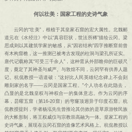
何以壮美：国家工程的史诗气象
云冈的“壮美”，根植于其皇家石窟的宏大属性。北魏郦
道元在《水经注》中以“真容巨状，世法所稀”描绘云冈。梁
思成则以其建筑学家的敏感，从“因岩结构”四字推断窟前曾
有木构窟檐，这一推测已被考古发现的柱洞与梁孔所证实。
唐代记载称其“可受三千余人”，这种需从外部瞻仰的巨硕尺
度，奠定了其神圣与威严。与敦煌不同，云冈罕有供养人题
记。杭侃教授一语道破：“这好比人民英雄纪念碑上不会刻
雕刻家的名字——云冈是国家工程。”个人功名在此隐去，
凸显的是北魏皇权与神权合一的集体意志。作为云冈的序
幕，昙曜五窟（第16-20窟）的穹窿顶迥异于印度石窟。杭
侃教授提到，学者杨泓先生曾推论其仿效的是草原游牧民族
的大帐形制，将王权威仪与宗教崇高融为一体。皇家工程的
史诗气象，展现在云冈石窟的造像艺术风格上。杭侃教授以