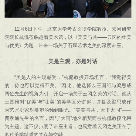
12月6日下午，北京大学考古文博学院教授、云冈研究
院院长杭侃莅临趣看美术馆，以《美美与共——云冈的壮美
与优美》为题，带来一场关于石窟艺术之美的深度讲座。
美是主观，亦是对话
“美是人的主观感受，”杭侃教授开场坦言，“我觉得美
的，你也可以觉得不美。”因此，他选择以王国维与梁思成
两位先生的视角为引，开启一场关于云冈之美的对话。他从
王国维对“优美”与“壮美”的美学区分讲起，并提及梁思成作
为艺术史家对雕塑的独到眼光。“美美与共，天下大同”——
费孝通先生的名言，因与“大同”地名相契而被杭侃教授化用
为主题。这不仅点明了讲座主旨，也寓意着云冈之美正在于
多种美学特质的并存与交融。