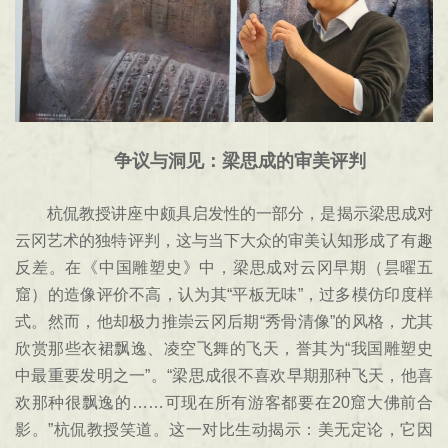
争议与洞见：梁思成的审美评判
杭侃教授讲座中颇具启发性的一部分，是揭示梁思成对
云冈艺术的独特评判，这与当下大众的审美认知形成了有趣
反差。在《中国雕塑史》中，梁思成对云冈早期（昙曜五
窟）的造像评价不高，认为其“平板无味”，过多模仿印度样
式。然而，他却极力推崇云冈后期“秀骨清像”的风格，尤其
欣赏那些衣裙飘逸、凌空飞舞的飞天，誉其为“我国雕塑史
中最重要发明之一”。“梁思成很不喜欢早期那种飞天，他喜
欢那种很飘逸的……可现在所有游客都要在20窟大佛前合
影。”杭侃教授笑道。这一对比生动揭示：美无定论，它因