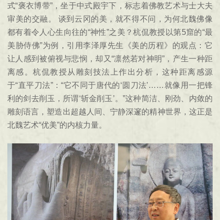
式“褒衣博带”，坐于中式殿宇下，标志着佛教艺术与士大夫
审美的交融。 谈到云冈的美，就不得不问，为何北魏佛像
都有着令人心生向往的“神性”之美？杭侃教授以第5窟的“最
美胁侍佛”为例，引用李泽厚先生《美的历程》的观点：它
让人感到被俯视与悲悯，却又“凛然若对神明”，产生一种距
离感。杭侃教授从雕刻技法上作出分析，这种距离感源
于“直平刀法”：“它不同于唐代的‘圆刀法’……就像用一把锋
利的剑去削玉，所谓‘斩金削玉’。”这种简洁、刚劲、内敛的
雕刻语言，塑造出超越人间、宁静深邃的精神世界，这正是
北魏艺术“优美”的内核力量。