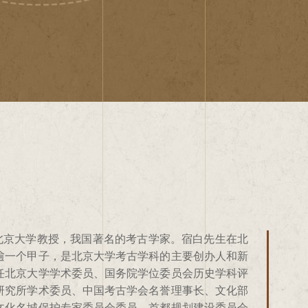
一个北大教员
学者的本分
庚，北京大学教授，我国著名的考古学家。宿白先生在北
主要创办人，主持创设完整的中国考古学课程体系，
古学的学科体系，是开创学科、淹博贯通的一代宗
0世纪40年代，他在北京大学求学期间曾利用假期
了中国考古事业。他尽一个学者之所能，报效了他的祖
第三单元：云冈情
结语
逾一个甲子，是北京大学考古学科的主要创办人和新
兄弟院校考古专业借鉴，在中国考古学学科的教学与
时期考古的多个领域，举凡城市、墓葬、手工业、宗
，世法所稀”的云冈石窟造像所吸引。此后，先生在
后学前行的方向。先生是一位纯净的学者，他历经中国社
任北京大学学术委员、国务院学位委员会历史学科评
被称为文物考古界“永远的老师”。先生指导了多位留
及版本目录等，先生均有开创或拓展之功，后学得以
发现了2100余字的《大金西京武州山重修大石窟
中国考古学的教学和学术之中，以学生培养和学术研究为
研究所学术委员、中国考古学会名誉理事长、文化部
学客座教授，系统讲授中国考古学课程，产生了深远
宋墓》、《唐宋时期的雕版印刷》、《藏传佛教寺院
冈的兴修设置，有极高的史料。建国初，宿白先生作
他是杰出的教育家，是新中国考古教育体系的创建者，中
文化名城保护专家委员会委员、首都规划建设委员会
他，宿白先生总是婉拒，并谦逊地说：“我只是一个
《魏晋南北朝唐宋考古文稿辑丛》、宿白未刊讲稿系
雁北文物考察团的成员，他再次来到云冈考察。此后
先生是一位至善的智者，他博古通今、学贯中西，通透历史