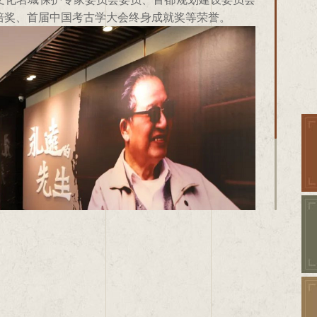
培奖、首届中国考古学大会终身成就奖等荣誉。
教授”。
宿白先生一直关注云冈石窟。
特性，为往圣继绝学，为民族立根基。先生之风，山高水