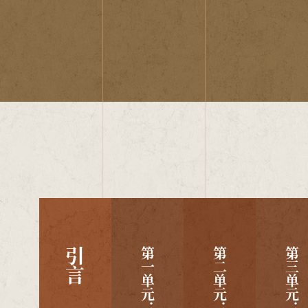
结语
引言
第三单元：云冈情