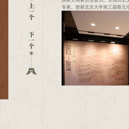
第一单元：我只是一个北大教员
第二单元：尽一个学者的本分
专家。曾获北京大学第三届蔡元
北大教员。”
列等著作，被誉为“百科全书式的
半个多世纪的教学与研究生涯中
文化的复杂性和中国考古学的独
长；先生远去，风范长存！