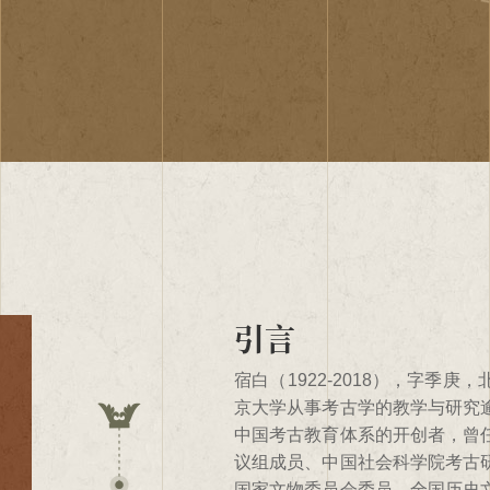
引言
第一单元：我只是
第二单元：尽一个
第三单元：云冈情
结语
宿白（1922-2018），字季
宿白先生是北京大学考古学科的
宿白先生建立了中国历史时期考
宿白先生与云冈石窟的情结始于2
宿白先生将他的全部精力奉献给
结语
引言
京大学从事考古学的教学与研究
先生主讲的多门核心课程，广为
师。他以一己之力，拓展了历史
游览了云冈石窟，深为“真容巨壮
国。他是一座永远的灯塔，指引
中国考古教育体系的开创者，曾
实践方面起到引领作用。他因此
教遗存、古代建筑、中外交流以
参加整理北大图书馆善本书籍时，
会翻天覆地的变革，始终沉浸在
议组成员、中国社会科学院考古
学生，曾担任美国洛杉矶加州大
循径拾阶而入。他出版有《白沙
寺碑》，该碑文所述自唐迄金云
己任；先生是一位永远的师者，
国家文物委员会委员、全国历史
的国际影响。常有媒体希望采访
考古》、《中国石窟寺研究》、
为新中国组织的第一次大规模的
国文物考古界“永远的老师”；