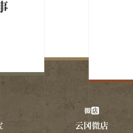
事
和北京大学历史系考古专业1952级同学在云冈实习
宝
云冈微店