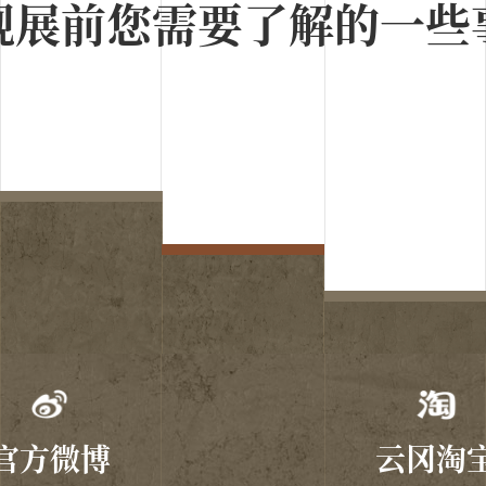
观展前您需要了解的一些
1955年宿白先生（前排左五）
官方微博
云冈淘