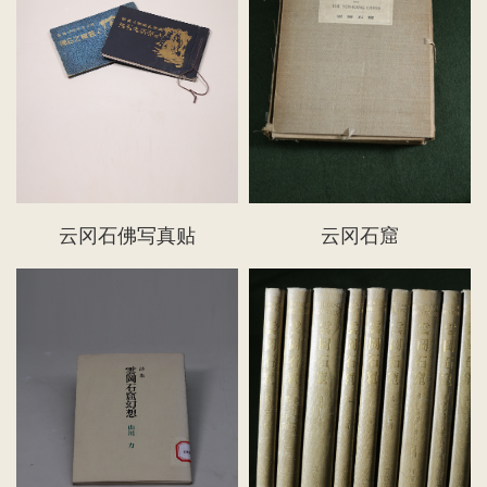
云冈石佛写真贴
云冈石窟