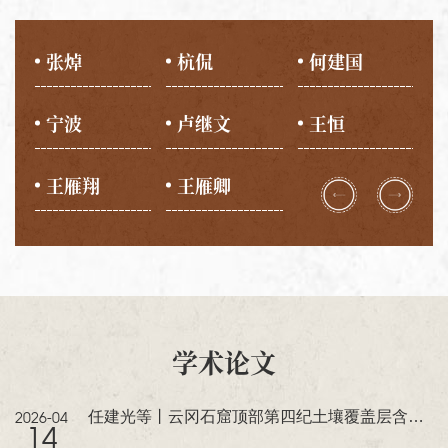
中国石窟雕塑全集3—云冈
张焯
杭侃
何建国
赵
中国石窟寺研究
宁波
卢继文
王恒
张
中国石窟艺术总论
王雁翔
王雁卿
解
中国石窟云冈石窟（一、二）
中国文物 小画 云冈石窟
学术论文
任建光等丨云冈石窟顶部第四纪土壤覆盖层含水率变化特...
2026-04
14