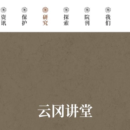
资讯
保护
研究
探索
院刊
我们
云冈讲堂