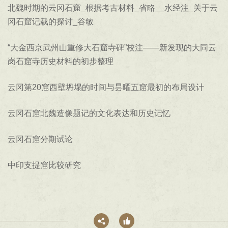
北魏时期的云冈石窟_根据考古材料_省略__水经注_关于云
冈石窟记载的探讨_谷敏
“大金西京武州山重修大石窟寺碑”校注——新发现的大同云
岗石窟寺历史材料的初步整理
云冈第20窟西壁坍塌的时间与昙曜五窟最初的布局设计
云冈石窟北魏造像题记的文化表达和历史记忆
云冈石窟分期试论
中印支提窟比较研究