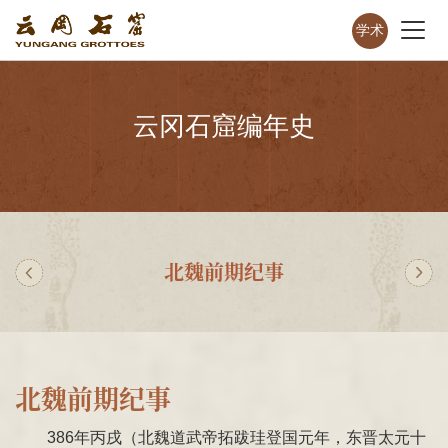
学术
云冈石窟编年史
北魏前期纪事
北魏前期纪事
386年丙戌（北魏道武帝拓跋珪登国元年，东晋太元十