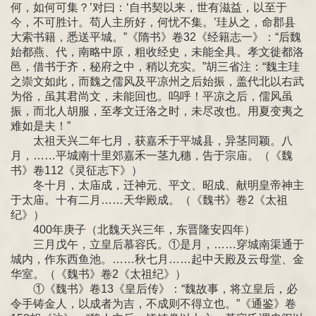
何，如何可集？’对曰：‘自书契以来，世有滋益，以至于
今，不可胜计。苟人主所好，何忧不集。’珪从之，命郡县
大索书籍，悉送平城。”《隋书》卷32《经籍志一》：“后魏
始都燕、代，南略中原，粗收经史，未能全具。孝文徙都洛
邑，借书于齐，秘府之中，稍以充实。”胡三省注：“魏主珪
之崇文如此，而魏之儒风及平凉州之后始振，盖代北以右武
为俗，虽其君尚文，未能回也。呜呼！平凉之后，儒风虽
振，而北人胡服，至孝文迁洛之时，未尽改也。用夏变夷之
难如是夫！”
太祖天兴二年七月，获嘉禾于平城县，异茎同颖。八
月，……平城南十里郊嘉禾一茎九穗，告于宗庙。（《魏
书》卷112《灵征志下》）
冬十月，太庙成，迁神元、平文、昭成、献明皇帝神主
于太庙。十有二月……天华殿成。（《魏书》卷2《太祖
纪》）
400年庚子（北魏天兴三年，东晋隆安四年）
三月戊午，立皇后慕容氏。①是月，……穿城南渠通于
城内，作东西鱼池。……秋七月……起中天殿及云母堂、金
华室。（《魏书》卷2《太祖纪》）
①《魏书》卷13《皇后传》：“魏故事，将立皇后，必
令手铸金人，以成者为吉，不成则不得立也。”《通鉴》卷