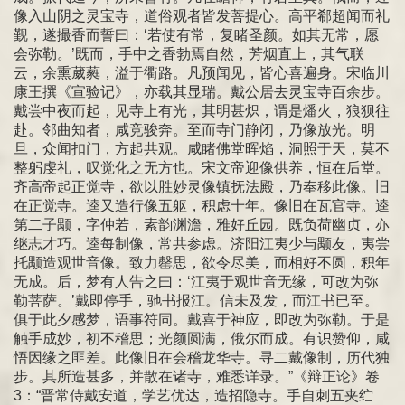
像入山阴之灵宝寺，道俗观者皆发菩提心。高平郗超闻而礼
觐，遂撮香而誓曰：‘若使有常，复睹圣颜。如其无常，愿
会弥勒。’既而，手中之香勃焉自然，芳烟直上，其气联
云，余熏葳蕤，溢于衢路。凡预闻见，皆心喜遍身。宋临川
康王撰《宣验记》，亦载其显瑞。戴公居去灵宝寺百余步。
戴尝中夜而起，见寺上有光，其明甚炽，谓是燔火，狼狈往
赴。邻曲知者，咸竞骏奔。至而寺门静闭，乃像放光。明
旦，众闻扣门，方起共观。咸睹佛堂晖焰，洞照于天，莫不
整躬虔礼，叹觉化之无方也。宋文帝迎像供养，恒在后堂。
齐高帝起正觉寺，欲以胜妙灵像镇抚法殿，乃奉移此像。旧
在正觉寺。逵又造行像五躯，积虑十年。像旧在瓦官寺。逵
第二子颙，字仲若，素韵渊澹，雅好丘园。既负荷幽贞，亦
继志才巧。逵每制像，常共参虑。济阳江夷少与颙友，夷尝
托颙造观世音像。致力罄思，欲令尽美，而相好不圆，积年
无成。后，梦有人告之曰：‘江夷于观世音无缘，可改为弥
勒菩萨。’戴即停手，驰书报江。信未及发，而江书已至。
俱于此夕感梦，语事符同。戴喜于神应，即改为弥勒。于是
触手成妙，初不稽思；光颜圆满，俄尔而成。有识赞仰，咸
悟因缘之匪差。此像旧在会稽龙华寺。寻二戴像制，历代独
步。其所造甚多，并散在诸寺，难悉详录。”《辩正论》卷
3：“晋常侍戴安道，学艺优达，造招隐寺。手自刺五夹纻