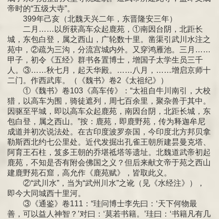
帝时的“五级大寺”。
399年己亥（北魏天兴二年，东晋隆安三年）
二月……以所获高车众起鹿苑，①南因台阴，北距长
城，东包白登，属之西山，广轮数十里。凿渠引武川水注之
苑中，②疏为三沟，分流宫城内外。又穿鸿雁池。三月……
甲子，初令《五经》群书各置博士，增国子太学生员三千
人。③……秋七月，起天华殿。……八月，……增启京师十
二门。作西武库。（《魏书》卷2《太祖纪》）
①《魏书》卷103《高车传》：“太祖自牛川南引，大校
猎，以高车为围，骑徒遮列，周七百余里，聚杂兽于其中。
因驱至平城，即以高车众起鹿苑，南因台阴，北距长城，东
包白登，属之西山。”按：鹿苑，即鹿野苑，传为释迦牟尼
成道并初次说法处。在古印度波罗奈国，今印度北方邦贝拿
勒斯西北约七公里处。近代发掘出孔雀王朝所建昙曼克塔、
阿育王石柱，笈多王朝的乔堪祗塔等遗址。北魏道武帝初起
鹿苑，不知是否有附会佛国之义？但后来献文帝于苑之西山
建鹿野苑石窟，高允作《鹿苑赋》，皆取此义。
②“武川水”，当为“武州川水”之讹（见《水经注》），
即今大同城西十里河。
③《通鉴》卷111：“珪问博士李先曰：‘天下何物最
善，可以益人神智？’对曰：‘莫若书籍。’珪曰：‘书籍凡有几