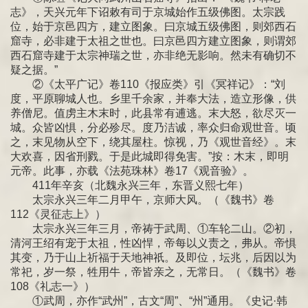
志》，天兴元年下诏敕有司于京城始作五级佛图。太宗践
位，始于京邑四方，建立图象。曰京城五级佛图，则郊西石
窟寺，必非建于太祖之世也。曰京邑四方建立图象，则谓郊
西石窟寺建于太宗神瑞之世，亦非绝无影响。然未有确切不
疑之据。”
②《太平广记》卷110《报应类》引《冥祥记》：“刘
度，平原聊城人也。乡里千余家，并奉大法，造立形像，供
养僧尼。值虏主木末时，此县常有逋逃。末大怒，欲尽灭一
城。众皆凶惧，分必殄尽。度乃洁诚，率众归命观世音。顷
之，末见物从空下，绕其屋柱。惊视，乃《观世音经》。末
大欢喜，因省刑戮。于是此城即得免害。”按：木末，即明
元帝。此事，亦载《法苑珠林》卷17《观音验》。
411年辛亥（北魏永兴三年，东晋义熙七年）
太宗永兴三年二月甲午，京师大风。（《魏书》卷
112《灵征志上》）
太宗永兴三年三月，帝祷于武周、①车轮二山。②初，
清河王绍有宠于太祖，性凶悍，帝每以义责之，弗从。帝惧
其变，乃于山上祈福于天地神祇。及即位，坛兆，后因以为
常祀，岁一祭，牲用牛，帝皆亲之，无常日。（《魏书》卷
108《礼志一》）
①武周，亦作“武州”，古文“周”、“州”通用。《史记·韩