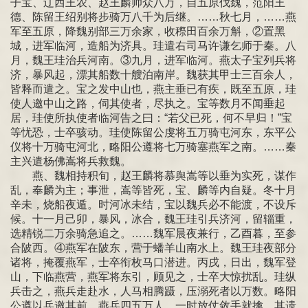
子宝、辽西王农、赵王麟帅众八万，自五原伐魏，范阳王
德、陈留王绍别将步骑万八千为后继。……秋七月，……燕
军至五原，降魏别部三万余家，收穄田百余万斛，②置黑
城，进军临河，造船为济具。珪遣右司马许谦乞师于秦。八
月，魏王珪治兵河南。③九月，进军临河。燕太子宝列兵将
济，暴风起，漂其船数十艘泊南岸。魏获其甲士三百余人，
皆释而遣之。宝之发中山也，燕主垂已有疾，既至五原，珪
使人邀中山之路，伺其使者，尽执之。宝等数月不闻垂起
居，珪使所执使者临河告之曰：“若父已死，何不早归！”宝
等忧恐，士卒骇动。珪使陈留公虔将五万骑屯河东，东平公
仪将十万骑屯河北，略阳公遵将七万骑塞燕军之南。……秦
主兴遣杨佛嵩将兵救魏。
燕、魏相持积旬，赵王麟将慕舆嵩等以垂为实死，谋作
乱，奉麟为主；事泄，嵩等皆死，宝、麟等内自疑。冬十月
辛未，烧船夜遁。时河冰未结，宝以魏兵必不能渡，不设斥
候。十一月己卯，暴风，冰合，魏王珪引兵济河，留辎重，
选精锐二万余骑急追之。……魏军晨夜兼行，乙酉暮，至参
合陂西。④燕军在陂东，营于蟠羊山南水上。魏王珪夜部分
诸将，掩覆燕军，士卒衔枚马口潜进。丙戌，日出，魏军登
山，下临燕营，燕军将东引，顾见之，士卒大惊扰乱。珪纵
兵击之，燕兵走赴水，人马相腾蹑，压溺死者以万数。略阳
公遵以兵邀其前，燕兵四五万人，一时放仗敛手就擒，其遗