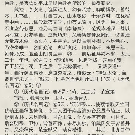
佛教，是否曾对平城早期佛教有所影响，值得研究。
戴逵，字安道，谯国铚人。幼有巧慧，聪明博学。善鼓
琴，工书画。……其画古人、山水极妙。十余岁时，在瓦棺
寺中画，……逵尝就范宣学，①范见逵画，以为亡用之事，
不宜虚劳心思。逵乃与宣画《南都赋》，范观毕嗟叹，甚以
为有益，乃亦学画。逵既巧思，又善铸佛像及雕刻，②曾造
无量寿木像，高丈六，并菩萨。逵以古制朴拙，不足动心，
乃潜坐帷中，密听众论，所听褒贬，辄加详研。积思三年，
刻像乃成。迎至山阴灵宝寺。③……前后征拜终不起，太元
二十一年也。④谢云：“情韵绵密，风趣巧拔；善画圣贤，
百工所范；荀、卫之后，⑤实称领袖。”……又戴安道中
年，画行像甚精妙，庾道秀看之，语戴云：“神犹太俗，盖
卿世情未尽耳！”戴云：“惟务光当免卿此语耳！”⑥（《历代
名画记》卷5）⑦
①《历代名画记》卷2谓：“荀、卫之后，范宣第
一。”荀勖，魏晋大臣；卫协，亦西晋人。
②《历代名画记》卷5云：“汉明帝……使蔡愔取天竺国
优瑱王画释迦倚像，令工人图于南宫清凉台及显节陵上。以
形制古朴，未足瞻敬。阿育王像，至今亦有存者，可见也。
后晋明帝、卫协，皆善画像，未尽其妙。洎戴氏父子皆善丹
青，又崇释氏，范金赋采，动有楷模。……其后，北齐曹仲