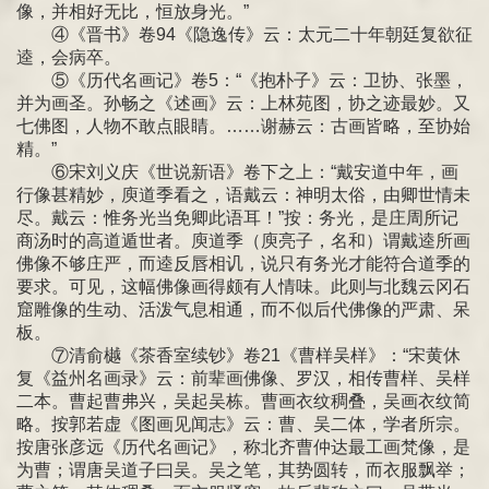
像，并相好无比，恒放身光。”
④《晋书》卷94《隐逸传》云：太元二十年朝廷复欲征
逵，会病卒。
⑤《历代名画记》卷5：“《抱朴子》云：卫协、张墨，
并为画圣。孙畅之《述画》云：上林苑图，协之迹最妙。又
七佛图，人物不敢点眼睛。……谢赫云：古画皆略，至协始
精。”
⑥宋刘义庆《世说新语》卷下之上：“戴安道中年，画
行像甚精妙，庾道季看之，语戴云：神明太俗，由卿世情未
尽。戴云：惟务光当免卿此语耳！”按：务光，是庄周所记
商汤时的高道遁世者。庾道季（庾亮子，名和）谓戴逵所画
佛像不够庄严，而逵反唇相讥，说只有务光才能符合道季的
要求。可见，这幅佛像画得颇有人情味。此则与北魏云冈石
窟雕像的生动、活泼气息相通，而不似后代佛像的严肃、呆
板。
⑦清俞樾《茶香室续钞》卷21《曹样吴样》：“宋黄休
复《益州名画录》云：前辈画佛像、罗汉，相传曹样、吴样
二本。曹起曹弗兴，吴起吴栋。曹画衣纹稠叠，吴画衣纹简
略。按郭若虚《图画见闻志》云：曹、吴二体，学者所宗。
按唐张彦远《历代名画记》，称北齐曹仲达最工画梵像，是
为曹；谓唐吴道子曰吴。吴之笔，其势圆转，而衣服飘举；