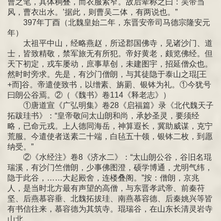
曹之笔，其体稠叠，而衣服紧窄。故后辈称之曰：吴带当
风，曹衣出水。’据此，则曹吴二体，有两说也。”
397年丁酉（北魏皇始二年，东晋安帝司马德宗隆安元
年）
太祖平中山，经略燕赵，所迳郡国佛寺，见诸沙门、道
士，皆致精敬，禁军旅无有所犯。帝好黄老，颇览佛经。但
天下初定，戎车屡动，庶事草创，未建图宇，招延僧众也。
然时时旁求。先是，有沙门僧朗，与其徒隐于泰山之琨[王
+而]谷。帝遣使致书，以缯素、旃罽、银钵为礼。①今犹号
曰朗公谷焉。②（《魏书》卷114《释老志》）
①唐道宣《广弘明集》卷28《启福篇》录《北代魏天子
拓跋珪书》：“皇帝敬问太山朗和尚，承妙圣灵，要须经
略，已命元戎。上人德同海岳，神算遐长，冀助威谋，克宁
荒服。今遣使者送素二十端，白毡五十领，银钵二枚，到愿
纳受。”
②《水经注》卷8《济水二》：“太山朗公谷，谷旧名琨
瑞溪，有沙门竺僧朗，少事佛图澄，硕学博通，尤明气纬，
隐于此谷，……大起殿舍，连楼叠阁。”按：僧朗，京兆
人，是当时北方最有声望的高僧，与东晋孝武帝、前秦苻
坚、后燕慕容垂、北魏拓拔珪、南燕慕容德、后秦姚兴等皆
有书信往来，慕容德为其筑寺。琨瑞谷，在山东长清灵岩寺
山北。