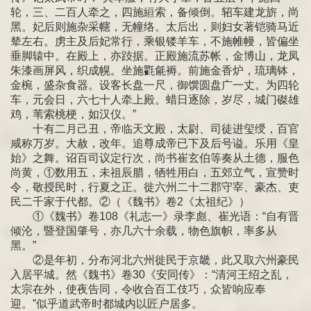
轮，三、二百人牵之，四施絙索，备倾倒。轺车建龙旂，尚
黑。妃后则施杂采幰，无幢络。太后出，则妇女著铠骑马近
辇左右。虏主及后妃常行，乘银镂羊车，不施帷幔，皆偏坐
垂脚辕中。在殿上，亦跂据。正殿施流苏帐，金博山，龙凤
朱漆画屏风，织成幌。坐施氍毹褥。前施金香炉，琉璃钵，
金椀，盛杂食器。设客长盘一尺，御馔圆盘广一丈。为四轮
车，元会日，六七十人牵上殿。蜡日逐除，岁尽，城门磔雄
鸡，苇索桃梗，如汉仪。”
十有二月己丑，帝临天文殿，太尉、司徒进玺绶，百官
咸称万岁。大赦，改年。追尊成帝已下及后号谥。乐用《皇
始》之舞。诏百司议定行次，尚书崔玄伯等奏从土德，服色
尚黄，①数用五，未祖辰腊，牺牲用白，五郊立气，宣赞时
令，敬授民时，行夏之正。徙六州二十二郡守宰、豪杰、吏
民二千家于代都。②（《魏书》卷2《太祖纪》）
①《魏书》卷108《礼志一》录李彪、崔光语：“自有晋
倾沦，暨登国肇号，亦几六十余载，物色旗帜，率多从
黑。”
②是年初，分布河北六州徙民于京畿，此又取六州豪民
入居平城。然《魏书》卷30《安同传》：“清河王绍之乱，
太宗在外，使夜告同，令收合百工伎巧，众皆响应奉
迎。”似乎道武帝时都城内以匠户居多。