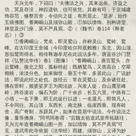
天兴元年，下诏曰：“夫佛法之兴，其来远矣。济益之
功，冥及存没，神踪遗轨，信可依凭。其敕有司，于京城建
饰容范，修整宫舍，令信向之徒，有所居止。”是岁，始作
五级佛图、耆阇崛山及须弥山殿，①加以缋饰。别构讲堂、
禅堂及沙门座，莫不严具焉。②（《魏书》卷114《释老
志》）③
①耆阇崛山，梵名，即灵鹫山，亦称灵山、鹫岭、鹫
峰。在古印度王舍城（今印度哈尔邦底赖雅）东北，因山顶
形似鹫而得名。相传释迦牟尼在此说法多年。唐蓝谷沙门慧
祥《弘赞法华传》卷1《图像》：“耆阇崛山，唐言鹫头，亦
云鹫峰。接北之阳，孤标特起；既栖鹫鸟，又类高台；空翠
相映，浓淡分色。如来御世，垂五十年，多居此山，广说妙
法，即说此经之处也。故经云：常在灵鹫山，及余诸住处。
佛在世时，频婆娑罗王为闻法故，兴发人徒，自山麓至峰
岭，跨谷凌岩，编石为阶，广十余步，长五六里。中路有二
小塔，一名下乘，即王此徒行以进；一名退凡，即简凡人，
不令同往。其山顶，东西长，南北狭，临崖西垂。现有砖
舍，高广奇制，东辟其户，如来在昔居中说法。今作说法之
像，量等佛身。”同书同卷谓：“
后魏太祖道武皇帝拓跋珪，
天兴元年
造耆阇崛山图一所，加以绩饰，莫不严具焉”可
见，道武帝此寺依据《法华经》而建。须弥山，义译为妙