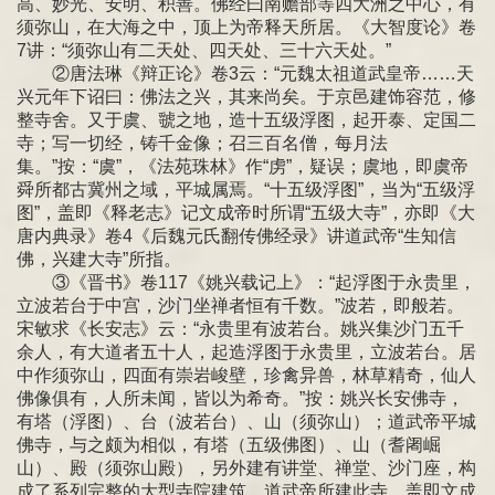
高、妙光、安明、积善。佛经曰南赡部等四大洲之中心，有
须弥山，在大海之中，顶上为帝释天所居。《大智度论》卷
7讲：“须弥山有二天处、四天处、三十六天处。”
②唐法琳《辩正论》卷3云：“元魏太祖道武皇帝……天
兴元年下诏曰：佛法之兴，其来尚矣。于京邑建饰容范，修
整寺舍。又于虞、虢之地，造十五级浮图，起开泰、定国二
寺；写一切经，铸千金像；召三百名僧，每月法
集。”按：“虞”，《法苑珠林》作“虏”，疑误；虞地，即虞帝
舜所都古冀州之域，平城属焉。“十五级浮图”，当为“五级浮
图”，盖即《释老志》记文成帝时所谓“五级大寺”，亦即《大
唐内典录》卷4《后魏元氏翻传佛经录》讲道武帝“生知信
佛，兴建大寺”所指。
③《晋书》卷117《姚兴载记上》：“起浮图于永贵里，
立波若台于中宫，沙门坐禅者恒有千数。”波若，即般若。
宋敏求《长安志》云：“永贵里有波若台。姚兴集沙门五千
余人，有大道者五十人，起造浮图于永贵里，立波若台。居
中作须弥山，四面有崇岩峻壁，珍禽异兽，林草精奇，仙人
佛像俱有，人所未闻，皆以为希奇。”按：姚兴长安佛寺，
有塔（浮图）、台（波若台）、山（须弥山）；道武帝平城
佛寺，与之颇为相似，有塔（五级佛图）、山（耆阇崛
山）、殿（须弥山殿），另外建有讲堂、禅堂、沙门座，构
成了系列完整的大型寺院建筑。道武帝所建此寺，盖即文成