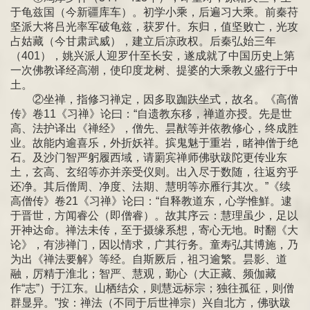
于龟兹国（今新疆库车）。初学小乘，后遍习大乘。前秦苻
坚派大将吕光率军破龟兹，获罗什。东归，值坚败亡，光攻
占姑藏（今甘肃武威），建立后凉政权。后秦弘始三年
（401），姚兴派人迎罗什至长安，遂成就了中国历史上第
一次佛教译经高潮，使印度龙树、提婆的大乘教义盛行于中
土。
②坐禅，指修习禅定，因多取跏趺坐式，故名。《高僧
传》卷11《习禅》论曰：“自遗教东移，禅道亦授。先是世
高、法护译出《禅经》，僧先、昙猷等并依教修心，终成胜
业。故能内逾喜乐，外折妖祥。摈鬼魅于重岩，睹神僧于绝
石。及沙门智严躬履西域，请罽宾禅师佛驮跋陀更传业东
土，玄高、玄绍等亦并亲受仪则。出入尽于数随，往返穷乎
还净。其后僧周、净度、法期、慧明等亦雁行其次。”《续
高僧传》卷21《习禅》论曰：“自释教道东，心学惟鮮。逮
于晋世，方闻睿公（即僧睿）。故其序云：慧理虽少，足以
开神达命。禅法未传，至于摄缘系想，寄心无地。时翻《大
论》，有涉禅门，因以情求，广其行务。童寿弘其博施，乃
为出《禅法要解》等经。自斯厥后，祖习逾繁。昙影、道
融，厉精于淮北；智严、慧观，勤心（大正藏、频伽藏
作“志”）于江东。山栖结众，则慧远标宗；独往孤征，则僧
群显异。”按：禅法（不同于后世禅宗）兴自北方，佛驮跋