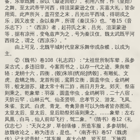
备。乐章既阙，杂以《簸逻回歌》。初用八佾，作《皇始》
之舞。至太武帝平河西，得沮渠蒙逊之伎，宾嘉大礼，皆杂
用焉。此声所兴，盖苻坚之末，吕光出平西域，得胡戎之
乐，因又改变，杂以秦声，所谓《秦汉乐》也。”卷15《音
乐志下》：“《西凉》者，起苻氏之末，吕光、沮渠蒙逊
等，据有凉州，变龟兹声为之，号为秦汉伎。魏太武既平河
西得之，谓之《西凉乐》。”
由上可见，北魏平城时代皇家乐舞华戎杂糅，以戎为
主。
②《魏书》卷108《礼志四》：“太祖世所制车辇，虽参
采古式，多违旧章。今案而书之，以存一代之迹。乘舆辇
辂：龙輈十六，四衡，(毂)朱班(绣)轮[绣毂]，有雕虬、文
虎、盘螭之饰。龙首衔扼，鸾爵立衡，圆盖华虫，金鸡树
羽，蛟龙游苏。建太常十有二斿，画日月升龙。郊天、祭庙
则乘之。乾象辇：羽葆，圆盖华虫，金鸡树羽，二十八宿，
天阶云罕，山林云气、仙圣贤明、忠孝节义、游龙、飞凤、
朱雀、玄武、白虎、青龙、奇禽异兽可以为饰者皆亦图焉。
太皇太后、皇太后、皇后助祭郊庙则乘之。……象辇：左右
凤凰，白马，仙人前却飞行，驾二象。”《隋书》卷12《礼
仪志七》：“天兴之岁，草创缮修，所造车服，多参胡制。
故魏收论之，称为违古，是也。”《南齐书》卷57《魏虏
传》记太武帝时：“其车服，有大小辇，皆五层，下施四