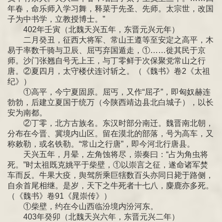
年春，命乐师入学习舞，释菜于先圣、先师。太宗世，改国
子为中书学，立教授博士。”
402年壬寅（北魏天兴五年，东晋元兴元年）
二月癸丑，征西大将军、常山王遵等至安定之高平，木
易于率数千骑与卫辰、屈丐弃国遁走，①……徙其民于京
师。沙门张翘自号无上王，与丁零鲜于次保聚党常山之行
唐。②夏四月，太守楼伏连讨斩之。（《魏书》卷2《太祖
纪》）
①高平，今宁夏固原。屈丐，又作“屈孑”，即匈奴赫连
勃勃，后建立夏国于统万（今陕西靖边县北白城子），以长
安为南都。
②丁零，北方古族名。东汉时部分南迁。魏晋南北朝，
分布在今晋、冀境内山区。留在漠北的部落，号为高车，又
称敕勒，或名铁勒。“常山之行唐”，即今河北行唐县。
天兴五年，月晕，左角蚀将尽，崇奏曰：“占为角虫将
死。”时太祖既克姚平于柴壁，①以崇言之征，遂命诸军焚
车而反。牛果大疫，舆驾所乘巨犗数百头亦同日毙于路侧，
自余首尾相继。是岁，天下之牛死者十七八，麋鹿亦多死。
（《魏书》卷91《晁崇传》）
①柴壁，约在今山西临汾境内汾河东。
403年癸卯（北魏天兴六年，东晋元兴二年）