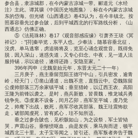
参合县，隶凉城郡，在今内蒙古凉城一带。郦道元《水经
注》主此。谭其骧《中国历史地图集》，标在今内蒙古凉城
东的岱海。但光绪《山西通志》卷43认为，在今丰镇北。按
照慕容垂先过参合陂，后到平城西北的行军路线分析，《山
西通志》仿佛正确。
⑤《法苑珠林》卷17《观音部感应缘》引萧齐王琰《冥
祥记》：“[苻]秦毕览，东平人也。少奉法，随慕容垂北征，
没虏。单马逃窜，虏追骑将及，览至心诵念观世音。既得免
脱，因入深山，迷惑失道，又专心归念。中夜，见一道人法
服持锡，示以途径，遂得还路，安隐至家。”
396年丙申（北魏皇始元年，东晋太元二十一年）
三月庚子，燕主垂留范阳王德守中山，引兵密发，逾青
岭，经天门，①凿山通道，出魏不意，直指云中。②魏陈留
公虔帅部落三万余家镇平城；垂至猎岭，以辽西王农、高阳
王隆为前锋以袭之。是时，燕兵新败，皆畏魏，惟龙城兵勇
锐争先。③虔素不设备，闰月乙卯，燕军至平城，虔乃觉
之，帅麾下出战，败死，燕军尽收其部落。魏王珪震怖欲
走，诸部闻虔死，皆有贰心，珪不知所适。
垂之过参合陂也，见积骸如山，为之设祭，军士皆恸
哭，声震山谷。垂惭愤呕血，由是发疾，乘马舆而进，顿平
城西北三十里。太子宝等闻之，皆引还。燕军叛者奔告于魏