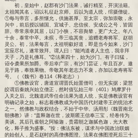
初，皇始中，赵郡有沙门法果，诫行精至，开演法籍。
太祖闻其名，诏以礼征赴京师。后以为道人统，绾摄僧徒。
①每与帝言，多所惬允，供施甚厚。至太宗，弥加崇敬，永
兴中，前后授以辅国、宜城子、忠信侯、安成公之号，皆固
辞。帝常亲幸其居，以门小狭，不容舆辇，更广大之。年八
十余，泰常中卒。未殡，帝三临其丧，追赠老寿将军、赵胡
灵公。初，法果每言，太祖明叡好道，即是当今如来，沙门
宜应尽礼，遂常致拜。谓人曰：“能鸿道者人主也，我非拜
天子，乃是礼佛耳。”②法果四十，始为沙门。有子曰猛，
诏令袭果所加爵。帝后幸广宗，有沙门昙证，年且百岁。邀
见于路，奉致果物。帝敬其年老志力不衰，亦加以老寿将军
号。（《魏书》卷114《释老志》）
①佛教设官，唐道宣谓晋氏始置僧司，但无实据；梁慧
皎谓后秦姚兴始立僧正，然时值弘始三年（401）鸠摩罗什
入关之后。北魏道武帝任命法果为道人统，实是佛教设官有
明确记录之始，标志着佛教成为中国历代封建帝王的统治术
之一。然佛教与政权结合，不始于中华。汤用彤《魏晋南北
朝佛教》讲：“盖释迦在世，波斯匿王信奉三宝，经卷传为
美谈。其后孔雀朝之阿输迦，贵霜朝之迦腻色迦，光大教
化，释子推为盛事。”按：佛法东被，谋求与中国政治联姻
的始创人，是石赵时的高僧佛图澄。法果在佛图澄死后三十