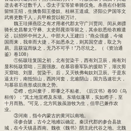
迸去者不过数千人，⑤太子宝等皆单骑仅免。杀燕右仆射陈
留悼王绍，生擒鲁阳王倭奴、桂林王道成、济阳公尹国等文
武将吏数千人，兵甲粮货以钜万计。
魏王珪择燕臣之有才用者代郡太守广川贾闰、闰从弟骠
骑长史昌黎太守彝、太史郎晁崇等留之，其余欲悉给衣粮遣
还，以招怀中州之人。中部大人王建曰：“燕众强盛，今倾
国而来，我幸而大捷，不如悉杀之，则其国空虚，取之为
易。且获寇而纵之，无乃不可乎！”乃尽坑之。（《资治通
鉴》卷108）
①拓跋珪复国之初，北有贺染干，西有刘卫辰，南有刘
显和拓跋窟咄，三面强敌。在慕容垂军队的援助下，渐次剪
灭窟咄、刘显、贺染干。后，又灭铁弗匈奴刘卫辰。于是东
逼太行，南抵恒山，西跨河套，北逾阴山，国力迅速壮大，
与慕容后燕形成抗衡之势。
②穄，也叫糜子，即黍之不粘者。《后汉书》卷90《乌
桓传》：“其土地宜穄及东墙。东墙似蓬草，实如穄子，至
十月而熟。”可见，北方民族虽游牧为生，但早已兼作农
业。
③河南，指今内蒙古的黄河以南地。
④参合陂，古今之地难以确定。秦汉代郡的参合县故
城，在今天镇县西南。魏收《魏书》阴主此代谷之地。北魏