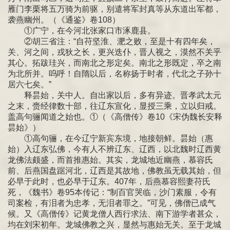
雁门李栗将五万骑为前驱，别遣将军封真等从东道出军都，
袭燕幽州。（《通鉴》卷108）
①广宁，在今河北张家口市涿鹿县。
②胡三省注：“自苻坚淮、淝之败，至是十有四年矣，
关、河之间，戎狄之长，更兴迭仆，晋人视之，漠然不关乎
其心。拓跋珪兴，而南北之形定矣。南北之形既定，卒之南
为北所并。呜呼！自隋以后，名称扬于时者，代北之子孙十
居六七矣。”
释昙始，关中人。自出家以后，多有异迹。晋孝武太元
之末，赍经律数十部，往辽东宣化，显授三乘，立以归戒。
盖高句骊闻道之始也。①（《高僧传》卷10《宋伪魏长安释
昙始》）
①高句骊，在今辽宁新宾东境，地接朝鲜。昙始（惠
始）入辽东弘佛，今有人不辨辽东、辽西，以北魏时辽西黄
龙佛法颇盛，而首推惠始。其实，龙城地近幽燕，慕容氏
前、后燕国盘踞河北，辽西是其故地，佛教虽无载其始，但
必早于此时，也必早于辽东。407年，后燕慕容熙妻苻氏
死，《魏书》卷95本传记：“制百官哭临，沙门素服，令有
司案检，有泪者为忠孝，无泪者罪之。”可见，佛僧已成气
候。又《高僧传》记黄龙僧人西行求法、南下游学者甚众，
均在刘宋初年。龙城佛教之兴，显然与惠始无关。至于龙城