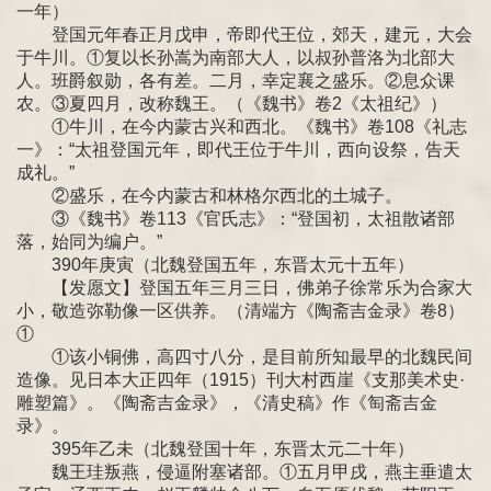
一年）
登国元年春正月戊申，帝即代王位，郊天，建元，大会
于牛川。①复以长孙嵩为南部大人，以叔孙普洛为北部大
人。班爵叙勋，各有差。二月，幸定襄之盛乐。②息众课
农。③夏四月，改称魏王。（《魏书》卷2《太祖纪》）
①牛川，在今内蒙古兴和西北。《魏书》卷108《礼志
一》：“太祖登国元年，即代王位于牛川，西向设祭，告天
成礼。”
②盛乐，在今内蒙古和林格尔西北的土城子。
③《魏书》卷113《官氏志》：“登国初，太祖散诸部
落，始同为编户。”
390年庚寅（北魏登国五年，东晋太元十五年）
【发愿文】登国五年三月三日，佛弟子徐常乐为合家大
小，敬造弥勒像一区供养。（清端方《陶斋吉金录》卷8）
①
①该小铜佛，高四寸八分，是目前所知最早的北魏民间
造像。见日本大正四年（1915）刊大村西崖《支那美术史·
雕塑篇》。《陶斋吉金录》，《清史稿》作《匋斋吉金
录》。
395年乙未（北魏登国十年，东晋太元二十年）
魏王珪叛燕，侵逼附塞诸部。①五月甲戌，燕主垂遣太