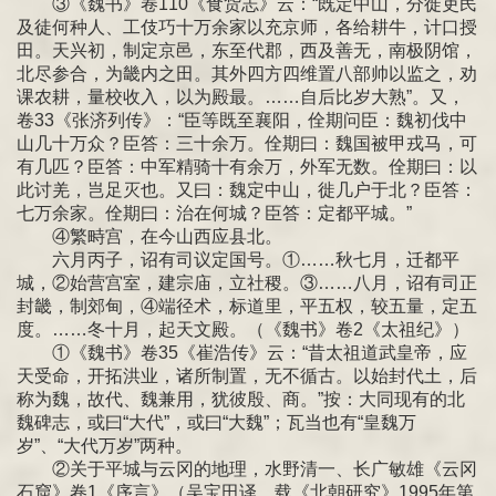
③《魏书》卷110《食货志》云：“既定中山，分徙吏民
及徒何种人、工伎巧十万余家以充京师，各给耕牛，计口授
田。天兴初，制定京邑，东至代郡，西及善无，南极阴馆，
北尽参合，为畿内之田。其外四方四维置八部帅以监之，劝
课农耕，量校收入，以为殿最。……自后比岁大熟”。又，
卷33《张济列传》：“臣等既至襄阳，佺期问臣：魏初伐中
山几十万众？臣答：三十余万。佺期曰：魏国被甲戎马，可
有几匹？臣答：中军精骑十有余万，外军无数。佺期曰：以
此讨羌，岂足灭也。又曰：魏定中山，徙几户于北？臣答：
七万余家。佺期曰：治在何城？臣答：定都平城。”
④繁畤宫，在今山西应县北。
六月丙子，诏有司议定国号。①……秋七月，迁都平
城，②始营宫室，建宗庙，立社稷。③……八月，诏有司正
封畿，制郊甸，④端径术，标道里，平五权，较五量，定五
度。……冬十月，起天文殿。（《魏书》卷2《太祖纪》）
①《魏书》卷35《崔浩传》云：“昔太祖道武皇帝，应
天受命，开拓洪业，诸所制置，无不循古。以始封代土，后
称为魏，故代、魏兼用，犹彼殷、商。”按：大同现有的北
魏碑志，或曰“大代”，或曰“大魏”；瓦当也有“皇魏万
岁”、“大代万岁”两种。
②关于平城与云冈的地理，水野清一、长广敏雄《云冈
石窟》卷1《序言》（吴宝田译，载《北朝研究》1995年第