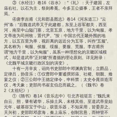
③《水经注》卷16《谷水》：“《礼》：天子建国，左
庙右社。以石为主，祭则希冕。今多王公摄事，王者不亲拜
焉。”
④唐李吉甫《元和郡县图志》卷14《河东道三》“云
州”条：“后魏道武帝又于此建都，东至上谷军都关，西至
河，南至中山隘门塞，北至五原，地方千里，以为甸服。孝
文帝改为司州牧，置代尹。”按：中国古代王畿外围的地
方，以五百里为率，视距离的远近分为五等，叫作“五服”。
其名称为：甸服、侯服、绥服、要服、荒服。李吉甫所
谓“地方千里，以为甸服”，虽系一种理想化的京畿区域模
式，却是道武帝“正封畿”所遵循的理论原则。详见附录：
《北魏平城京畿行政区划的演变》。
十有一月辛亥，诏尚书吏部郎中邓渊典官制，立爵品，
定律吕，协音乐；①仪曹郎中董谧撰郊庙、社稷、朝觐、飨
宴之仪；②三公郎中王德定律令，申科禁；太史令晁崇造浑
仪，考天象；吏部尚书崔玄伯总而裁之。（《魏书》卷
2《太祖纪》）
①《隋书》卷14《音乐志中》引北齐祖珽言：“魏氏来
自云、朔，肇有诸华，乐操土风，未移其俗。至道武帝皇始
元年，破慕容宝于中山，获晋乐器，不知采用，皆委弃之。
天兴初，吏部郎邓彦海，奏上庙乐，创制宫悬，而钟管不