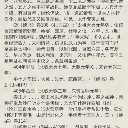
然，八荒奚式。岂三祖之匪德，宁二宗之弗叡？抑亦土气使
之然，五方之俗不可革故也。遂使龙章阙于宇极，六典湮于
司牒。有国百年，经纶仍缺。”按：道武帝曾一度大力推行
汉化，而后代竟又恢复胡俗。可见，以华变夷之难。
②《魏书》卷108《礼志四》：“太祖天兴元年冬，诏仪
曹郎董谧撰朝觐、飨宴、郊庙、社稷之仪。六年，又（昭）
[诏]有司制冠服，随品秩各有差，时事未暇，多失古礼。世
祖经营四方，未能留意，仍世以武力为事，取于便习而已。
至高祖太和中，始考旧典，以制冠服，百僚六宫，各有差
次。早世升遐，犹未周洽。肃宗时，又诏侍中崔光、安丰王
延明及在朝名学更议之，条章粗备焉。”
404年甲辰（北魏天兴七年、天赐元年⒑，东晋元兴三
年）
冬十月辛巳，大赦，改元。筑西宫。（《魏书》卷
2《太祖纪》）
405年乙巳（北魏天赐二年，东晋义熙元年）
春正月，……秦王兴以鸠摩罗什为国师，奉之如神，亲
帅群臣及沙门听罗什讲佛经，又命罗什翻译西域《经》、
《论》三百余卷，①大营塔寺，沙门坐禅者常以千数。②公
卿以下皆奉佛，由是州郡化之，事佛者十室而九。③（《通
鉴》卷114）
①鸠摩罗什（344～413年），即童寿，原籍天竺，生