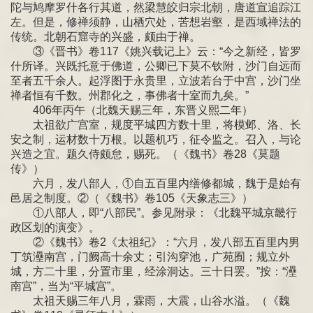
陀与鸠摩罗什各行其道，然梁慧皎归宗北朝，唐道宣追踪江
左。但是，修禅须静，山栖穴处，苦想岩壑，是西域禅法的
传统。北朝石窟寺的兴盛，颇由于禅。
③《晋书》卷117《姚兴载记上》云：“今之新经，皆罗
什所译。兴既托意于佛道，公卿已下莫不钦附，沙门自远而
至者五千余人。起浮图于永贵里，立波若台于中宫，沙门坐
禅者恒有千数。州郡化之，事佛者十室而九矣。”
406年丙午（北魏天赐三年，东晋义熙二年）
太祖欲广宫室，规度平城四方数十里，将模邺、洛、长
安之制，运材数十万根。以题机巧，征令监之。召入，与论
兴造之宜。题久侍颇怠，赐死。（《魏书》卷28《莫题
传》）
六月，发八部人，①自五百里内缮修都城，魏于是始有
邑居之制度。②（《魏书》卷105《天象志三》）
①八部人，即“八部民”。参见附录：《北魏平城京畿行
政区划的演变》。
②《魏书》卷2《太祖纪》：“六月，发八部五百里内男
丁筑灅南宫，门阙高十余丈；引沟穿池，广苑囿；规立外
城，方二十里，分置市里，经涂洞达。三十日罢。”按：“灅
南宫”，当为“平城宫”。
太祖天赐三年八月，霖雨，大震，山谷水溢。（《魏