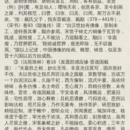
达、梁朝张僧繇、唐朝吴道玄、周昉，各有损益。圣贤
（盻）[肸]蚃，有足动人；璎珞天衣，创意各异。至今刻画
之家，列其模范，曰曹、曰张、曰吴、曰周。斯万古不易
矣。”按：戴氏父子，指东晋戴逵、戴顒（378～441年）。
《宋书》卷93《隐逸传》谓：“自汉世始有佛像，形制未
工，逵特善其事，颙亦参焉。宋世子铸丈六铜像于瓦官寺，
既成，面恨瘦，工人不能治，乃迎颙看之。颙曰：‘非面
瘦，乃臂胛肥耳。’既错减臂胛，瘦患即除，无不叹服
焉。”据以上记述，中国佛像的绘画、雕塑、铸造，似至东
晋十六国以后方始成熟。
③《法苑珠林》卷16《发愿部感应缘·晋谯国戴
逵》：“夫最胜之相，妙出无等。非直光仪莫写，固亦形好
不传。夫以世俗之指爪而匠法身之圆极，算数譬喻，岂或万
一？自泥洹以来，久踰千祀，西方像制，流式中夏。虽依经
镕铸，各务仿佛，名士奇匠，竞心展力，而精分密数，未有
殊绝。晋世，有谯国戴逵，字安道者，风清概远，肥遁旧
吴；宅性居理，游心释教；且机思通赡，巧拟造化。思所以
影响法相，咫尺应身，乃作无量寿、挟侍菩萨。研思致妙，
精锐定制。潜于帷中，密听众论，所闻褒贬，辄加详改。核
准度于毫芒，审光色于浓淡。其和墨点彩，刻形镂法，虽周
人尽策之微，宋客象楮之妙，不能踰也。委心积虑，三年方
成。振代迄今，所未曾有。凡在瞻仰，有若至真。俄而，迎