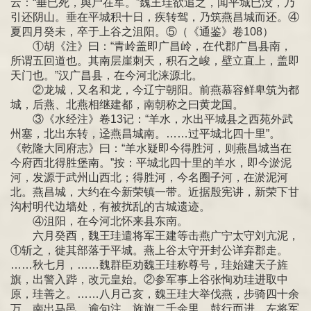
云：“垂已死，舆尸在军。”魏王珪欲追之，闻平城已没，乃
引还阴山。垂在平城积十日，疾转驾，乃筑燕昌城而还。④
夏四月癸未，卒于上谷之沮阳。⑤（《通鉴》卷108）
①胡《注》曰：“青岭盖即广昌岭，在代郡广昌县南，
所谓五回道也。其南层崖刺天，积石之峻，壁立直上，盖即
天门也。”汉广昌县，在今河北涞源北。
②龙城，又名和龙，今辽宁朝阳。前燕慕容鲜卑筑为都
城，后燕、北燕相继建都，南朝称之曰黄龙国。
③《水经注》卷13记：“羊水，水出平城县之西苑外武
州塞，北出东转，迳燕昌城南。……过平城北四十里”。
《乾隆大同府志》曰：“羊水疑即今得胜河，则燕昌城当在
今府西北得胜堡南。”按：平城北四十里的羊水，即今淤泥
河，发源于武州山西北；得胜河，今名圈子河，在淤泥河
北。燕昌城，大约在今新荣镇一带。近据殷宪讲，新荣下甘
沟村明代边墙处，有被扰乱的古城遗迹。
④沮阳，在今河北怀来县东南。
六月癸酉，魏王珪遣将军王建等击燕广宁太守刘亢泥，
①斩之，徙其部落于平城。燕上谷太守开封公详弃郡走。
……秋七月，……魏群臣劝魏王珪称尊号，珪始建天子旌
旗，出警入跸，改元皇始。②参军事上谷张恂劝珪进取中
原，珪善之。……八月己亥，魏王珪大举伐燕，步骑四十余
万，南出马邑，逾句注，旌旗二千余里，鼓行而进。左将军