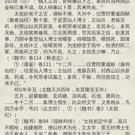
152胡《注》：“魏人立后，皆铸像以卜之。慕容氏谓冉闵以
金铸己像不成。胡人铸像以卜君，其来尚矣。”
太祖好老子之言，诵咏不倦。天兴中，仪曹郎董谧因献
《服食仙经》数十篇。于是置仙人博士，立仙坊，煮炼百
药，封西山以供其薪蒸。令死罪者试服之，非其本心，多死
无验。太祖犹将修焉。①太医周澹，苦其煎采之役，欲废其
事。乃阴令妻货仙人博士张曜妾，得曜隐罪。曜惧死，因请
辟谷。太祖许之，给曜资用，为造静堂于苑中，给洒扫民二
家。而炼药之官，仍为不息。久之，太祖意少懈，乃止。
（《魏书》卷114《释老志》）
①《通鉴》卷111：“十二月，……仪曹郎董谧献《服饵
仙经》，珪置仙人博士，立仙坊，煮炼百药，封西山以供薪
蒸。药成，令死罪者试服之，多死，不验，而珪犹信之，访
求不已。”
401年辛丑（北魏天兴四年，东晋隆安五年）
五月，起紫极殿、玄武楼、凉风观、石池、鹿苑台。
……冬十二月……集博士儒生，比众经文字，义类相从，凡
四万余字，号曰《众文经》。①（《魏书》卷2《太祖
纪》）
①《魏书》卷84《儒林列传》：“太祖初定中原，虽日
不暇给，始建都邑，便以经术为先，立太学，置五经博士生
员千有余人。天兴二年春，增国子太学生员至三千。……四