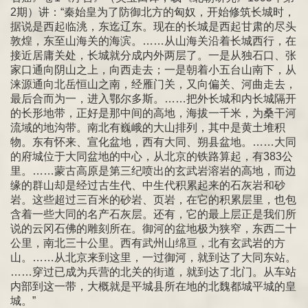
2期）讲：“秦始皇为了防御北方的匈奴，开始修筑长城时，
据说是西起临洮，东迄辽东。现在的长城是西起甘肃的尽头
敦煌，东至山海关的海滨。……从山海关沿着长城西行，在
接近居庸关处，长城就分成内外两层了。一是从独石口、张
家口通向阴山之上，向西走去；一是朝着小五台山南下，从
涞源通向北岳恒山之南，经雁门关，又向偏关、河曲走去，
最后合而为一，进入鄂尔多斯。……把外长城和内长城隔开
的长形地带，正好是那中间的高地，海拔一千米，为桑干河
流域的地沟带。南北有巍峨的大山排列，其中是黄土堆积
物。东有怀来、宣化盆地，西有大同、朔县盆地。……大同
的府城位于大同盆地的中心，从北京的铁路算起，有383公
里。……蒙古高原是第三纪喷出的玄武岩溶岩的高地，而边
缘的群山却是经过古生代、中生代积累起来的石灰岩和砂
岩。这些超过三百米的砂岩、页岩，在它的积累层里，也包
含着一些大同的名产石灰层。还有，它的最上层正是我们所
说的云冈石佛的雕刻所在。御河的盆地极为狭窄，东西二十
公里，南北三十公里。西有武州山绵亘，北有玄武岩的方
山。……从北京来到这里，一过御河，就到达了大同东站。
……穿过已成为兵营的北关的街道，就到达了北门。从车站
内部到这一带，大概就是平城县所在地的北魏都城平城的皇
城。”