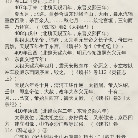
书》卷112《灵征志上》）
407年丁未（北魏天赐四年，东晋义熙三年）
夏五月，北巡。自参合陂东过蟠羊山，大雨，暴水流辎
重数百乘，杀百余人。……秋七月，……筑北宫垣，三旬而
罢，乃还宫。（《魏书》卷2《太祖纪》）
408年戊申（北魏天赐五年，东晋义熙四年）
世祖太武皇帝，讳焘，太宗明元皇帝之长子也，母曰杜
贵嫔。天赐五年生于东宫。《魏书》卷4《世祖纪上》）
409年己酉（北魏天赐六年、明元帝拓跋嗣永兴元年
⒑，东晋义熙五年）
太祖天赐六年四月，震天安殿东序。帝恶之，令左校以
冲车攻殿东西两序屋，毁之。（《魏书》卷112《灵征志
上》）
天赐六年冬十月，清河王绍作逆，太祖崩。帝入诛绍。
壬申，即皇帝位，大赦，改年为永兴元年。……十有二
月……己亥，帝始居西宫，御天文殿。（《魏书》卷3《太
宗纪》）
410年庚戌（北魏永兴二年，东晋义熙六年）
太宗践位，遵太祖之业，亦好黄老，又崇佛法，京邑四
方，建立图像，①仍令沙门敷导民俗。（《魏书》卷
114《释老志》）②
①陈垣《记大同武州山石窟寺》指出：“《魏书·释老