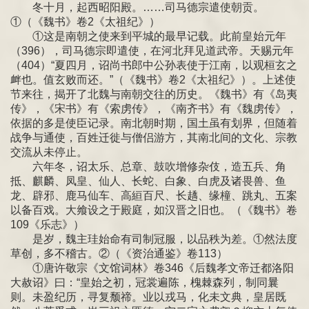
冬十月，起西昭阳殿。……司马德宗遣使朝贡。
①（《魏书》卷2《太祖纪》）
①这是南朝之使来到平城的最早记载。此前皇始元年
（396），司马德宗即遣使，在河北拜见道武帝。天赐元年
（404）“夏四月，诏尚书郎中公孙表使于江南，以观桓玄之
衅也。值玄败而还。”（《魏书》卷2《太祖纪》）。上述使
节来往，揭开了北魏与南朝交往的历史。《魏书》有《岛夷
传》，《宋书》有《索虏传》，《南齐书》有《魏虏传》，
依据的多是使臣记录。南北朝时期，国土虽有划界，但随着
战争与通使，百姓迁徙与僧侣游方，其南北间的文化、宗教
交流从未停止。
六年冬，诏太乐、总章、鼓吹增修杂伎，造五兵、角
抵、麒麟、凤皇、仙人、长蛇、白象、白虎及诸畏兽、鱼
龙、辟邪、鹿马仙车、高絙百尺、长趫、缘橦、跳丸、五案
以备百戏。大飨设之于殿庭，如汉晋之旧也。（《魏书》卷
109《乐志》）
是岁，魏主珪始命有司制冠服，以品秩为差。①然法度
草创，多不稽古。②（《资治通鉴》卷113）
①唐许敬宗《文馆词林》卷346《后魏孝文帝迁都洛阳
大赦诏》曰：“皇始之初，冠裳遍陈，槐棘森列，制同曩
则。未盈纪历，寻复颓禘。业以戎马，化未文典，皇居既