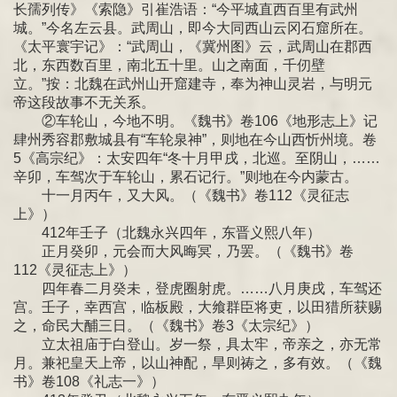
长孺列传》《索隐》引崔浩语：“今平城直西百里有武州
城。”今名左云县。武周山，即今大同西山云冈石窟所在。
《太平寰宇记》：“武周山，《冀州图》云，武周山在郡西
北，东西数百里，南北五十里。山之南面，千仞壁
立。”按：北魏在武州山开窟建寺，奉为神山灵岩，与明元
帝这段故事不无关系。
②车轮山，今地不明。《魏书》卷106《地形志上》记
肆州秀容郡敷城县有“车轮泉神”，则地在今山西忻州境。卷
5《高宗纪》：太安四年“冬十月甲戌，北巡。至阴山，……
辛卯，车驾次于车轮山，累石记行。”则地在今内蒙古。
十一月丙午，又大风。（《魏书》卷112《灵征志
上》）
412年壬子（北魏永兴四年，东晋义熙八年）
正月癸卯，元会而大风晦冥，乃罢。（《魏书》卷
112《灵征志上》）
四年春二月癸未，登虎圈射虎。……八月庚戌，车驾还
宫。壬子，幸西宫，临板殿，大飨群臣将吏，以田猎所获赐
之，命民大酺三日。（《魏书》卷3《太宗纪》）
立太祖庙于白登山。岁一祭，具太牢，帝亲之，亦无常
月。兼祀皇天上帝，以山神配，旱则祷之，多有效。（《魏
书》卷108《礼志一》）