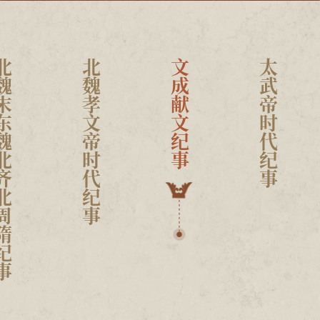
魏北齐北周隋纪事
北魏孝文帝时代纪事
文成献文纪事
太武帝时代纪事