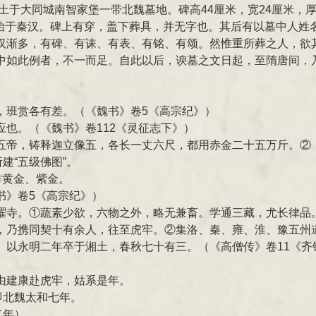
出土于大同城南智家堡一带北魏墓地。碑高44厘米，宽24厘米，
，始于秦汉。碑上有穿，盖下葬具，并无字也。其后有以墓中人姓
汉渐多，有碑、有诔、有表、有铭、有颂。然惟重所葬之人，欲
中如此例者，不一而足。自此以后，谀墓之文日起，至隋唐间，
，班赏各有差。（《魏书》卷5《高宗纪》）
也。（《魏书》卷112《灵征志下》）
五帝，铸释迦立像五，各长一丈六尺，都用赤金二十五万斤。②（
建“五级佛图”。
作黄金、紫金。
书》卷5《高宗纪》）
曜寺。①蔬素少欲，六物之外，略无兼畜。学通三藏，尤长律品
，乃携同契十有余人，往至虎牢。②集洛、秦、雍、淮、豫五州
。以永明二年卒于湘土，春秋七十有三。（《高僧传》卷11《齐
由建康赴虎牢，姑系是年。
即北魏太和七年。
二年）