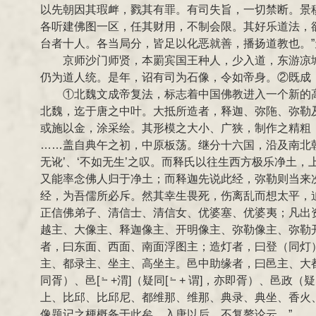
以先朝因其瑕衅，戮其有罪。有司失旨，一切禁断。景
各听建佛图一区，任其财用，不制会限。其好乐道法，
台者十人。各当局分，皆足以化恶就善，播扬道教也。
京师沙门师贤，本罽宾国王种人，少入道，东游凉
仍为道人统。是年，诏有司为石像，令如帝身。②既成
①北魏文成帝复法，标志着中国佛教进入一个新的
北魏，迄于唐之中叶。大抵所造者，释迦、弥陁、弥勒
或施以金，涂采绘。其形模之大小、广狭，制作之精粗
……盖自典午之初，中原板荡。继分十六国，沿及南北
无讹’、‘不如无生’之叹。而释氏以往生西方极乐净土
又能率念佛人归于净土；而释迦先说此经，弥勒则当来
经，为吾儒所必斥。然其幸生畏死，伤离乱而想太平，
正信佛弟子、清信士、清信女、优婆塞、优婆夷；凡出
越主、大像主、释迦像主、开明像主、弥勒像主、弥勒
者，曰东面、西面、南面浮图主；造灯者，曰登（同灯
主、都录主、坐主、高坐主。邑中助缘者，曰邑主、大都
同胥）、邑[﹄+渭]（疑同[﹄+ 谓]，亦即胥）、
上、比邱、比邱尼、都维那、维那、典录、典坐、香火
像题记之梗概备于此矣。入唐以后，不复赘论云。”