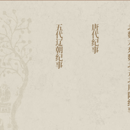
金代纪事
五代辽朝纪事
唐代纪事
北魏末东