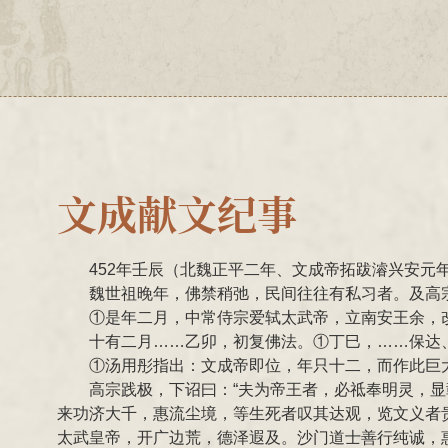
文成献文纪事
452年壬辰（北魏正平二年、文成帝拓跋濬兴安元
魏世祖晚年，佛禁稍弛，民间往往有私习者。及高宗
①是年二月，中常侍宗爱轼太武帝，立南安王余，
十有二月……乙卯，初复佛法。①丁巳，……保达
①汤用彤指出：文成帝即位，年只十二，而作此巨
高宗践极，下诏曰：“夫为帝王者，必祗奉明灵，
来功济大千，惠流尘境，等生死者叹其达观，览文义者
太武皇帝，开广边荒，德泽遐及。沙门道士善行纯诚，