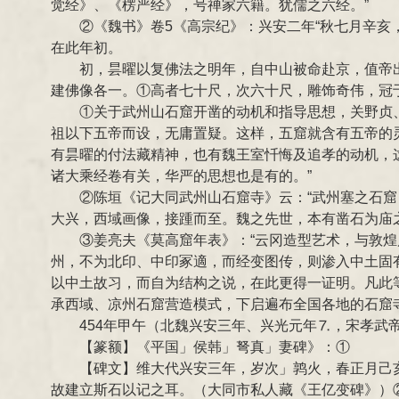
觉经》、《楞严经》，号禅家六籍。犹儒之六经。”
②《魏书》卷5《高宗纪》：兴安二年“秋七月辛
在此年初。
初，昙曜以复佛法之明年，自中山被命赴京，值帝
建佛像各一。①高者七十尺，次六十尺，雕饰奇伟，冠于
①关于武州山石窟开凿的动机和指导思想，关野贞、
祖以下五帝而设，无庸置疑。这样，五窟就含有五帝的
有昙曜的付法藏精神，也有魏王室忏悔及追孝的动机，
诸大乘经卷有关，华严的思想也是有的。”
②陈垣《记大同武州山石窟寺》云：“武州塞之石
大兴，西域画像，接踵而至。魏之先世，本有凿石为庙之
③姜亮夫《莫高窟年表》：“云冈造型艺术，与敦
州，不为北印、中印冢適，而经变图传，则渗入中土固
以中土故习，而自为结构之说，在此更得一证明。凡此
承西域、凉州石窟营造模式，下启遍布全国各地的石窟
454年甲午（北魏兴安三年、兴光元年⒎，宋孝武
【篆额】《平国」侯韩」弩真」妻碑》：①
【碑文】维大代兴安三年，岁次」鹑火，春正月己亥
故建立斯石以记之耳。（大同市私人藏《王亿变碑》）