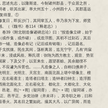
，思述先志，以隆斯道。今制诸州郡县，于众居之所，
明者，听其出家。率大州五十，小州四十人，其郡遥远
复得显。①
修复日，即反沙门，其同辈五人，帝乃亲为下发。师贤
。（《魏书》卷114《释老志》）
卷39《附北朝造像诸碑总论》曰：“按造像立碑，始于
（或作龛，或作碪），或造浮图。其初不过刻石，其后
称一铺。造像必有记（记后或有铭颂），记后题名。
干戈扰攘。民生其间，荡析离居，迄无宁宇。几有‘尚寐
余年来，浸成风俗。释氏谓：弥陁为西方教主，观音、势至
国家，下及父子，以至来生，愿望甚赊。其余鄙俚不
，不应遽为斥詈也。……凡造像之人，自称曰佛弟子、
光明主、光明主、天宫主、南面北面上堪中堪像主、檀
、左右葙斋主；造塔者曰塔主；造钟者曰钟主；造浮图
西南北面化主、左右葙化主、都化主、大都化主、大化
、邑[﹄+胃]（疑同胥）、邑[﹄+ 谓]（疑同谞，亦
、乡正、邑平正、乡党治律（并未详）。其寺职之称，曰和
葙香火。其名目之繁如此。撮其大凡，以广异闻，而造