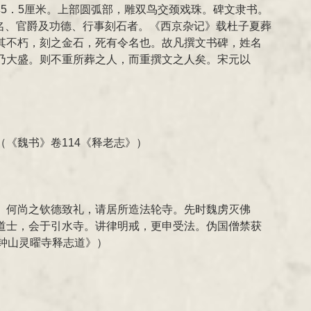
厚5．5厘米。上部圆弧部，雕双鸟交颈戏珠。碑文隶书。
名、官爵及功德、行事刻石者。《西京杂记》载杜子夏葬
其不朽，刻之金石，死有令名也。故凡撰文书碑，姓名
乃大盛。则不重所葬之人，而重撰文之人矣。宋元以
《魏书》卷114《释老志》）
。何尚之钦德致礼，请居所造法轮寺。先时魏虏灭佛
道士，会于引水寺。讲律明戒，更申受法。伪国僧禁获
钟山灵曜寺释志道》）