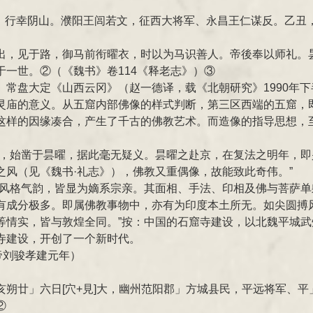
亥，行幸阴山。濮阳王闾若文，征西大将军、永昌王仁谋反。乙丑
出，见于路，御马前衔曜衣，时以为马识善人。帝後奉以师礼。
一世。②（《魏书》卷114《释老志》）③
常盘大定《山西云冈》（赵一德译，载《北朝研究》1990年下
灵庙的意义。从五窟内部佛像的样式判断，第三区西端的五窟，
这样的因缘凑合，产生了千古的佛教艺术。而造像的指导思想，
窟，始凿于昙曜，据此毫无疑义。昙曜之赴京，在复法之明年，
风（见《魏书·礼志》），佛教又重偶像，故能致此奇伟。”
煌风格气韵，皆显为嫡系宗亲。其面相、手法、印相及佛与菩萨
有成分极多。即属佛教事物中，亦有为印度本土所无。如尖圆搏
等情实，皆与敦煌全同。”按：中国的石窟寺建设，以北魏平城
寺建设，开创了一个新时代。
帝刘骏孝建元年）
朔廿」六日[穴+見]大，幽州范阳郡」方城县民，平远将军、
②