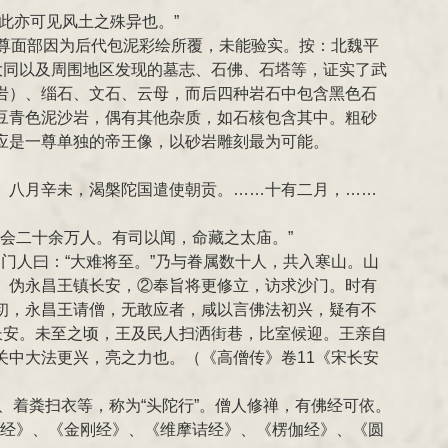
此亦可见风土之殊异也。”
尊面部因为后代包泥彩绘所覆，未能验实。按：北魏平
大同以及周围地区发现的墓志、石佛、石塔等，证实了武
岩）、缁石、文石、云母，而后四种岩石中包含黑色石
豆青色泥沙岩，偶有其他杂质，如石核包含其中。粗砂
应是一尊单独的帝王像，以砂岩雕刻最为可能。
。八月辛未，渴槃陀国遣使朝贡。……十有二月，……
会二十余万人。有司以闻，命藏之太庙。”
门人曰：“大难将至。”乃与眷属数十人，共入寒山。山
。伪永昌王镇长安，②奉旨将更修立，访求沙门。时有
初，永昌王请僧，无敢应者，咸以言佛法初兴，疑有不
长安。未至之顷，王及民人扫洒街巷，比室候迎。王亲自
中大法更兴，亮之力也。（《高僧传》卷11《宋长安
、着粪扫衣等，称为“头陀行”。僧人修禅，有佛经可依。
若经》、《金刚经》、《维摩诘经》、《楞伽经》、《圆