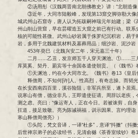
②汤用彤《汉魏两晋南北朝佛教史》讲：“北朝造
③近年，大同市陆毅峰，发现第13窟交脚弥勒大
城武州山石窟寺，唐人认为拓跋嗣神瑞元年始建；梁《
州山削山营窟，早在昙曜造五大窟之前已有行动。联系
核的可能性甚微。武州山砂岩属于侏罗纪沉积岩，易于
岩，多用于北魏建筑材料及墓葬用品；细沙岩、泥沙岩
453年癸巳（北魏兴安二年，宋元嘉三十年）
二月……乙丑，发京师五千人穿天渊池。①……三
库莫奚、契丹、罽宾等十余国各遣使朝贡。（《魏书》
①天渊池，约在今大同市北。《魏书》卷13《皇后
释僧周，不知何[许]人。性高烈，有奇志操。而韬
在长安西南四百里，溪谷险阻，非军兵所至，遂卜居焉
说寒山有僧，德业非凡，王即遣使征请。周辞以老疾，
测之虑。亮曰：“像运寄人，正在今日。若被诛剪，自
抂道，接足致敬。亮为陈诫祸福，训示因果。言约理诣
寒山释僧周僧亮》）
①头陀，梵文音译，一译“杜多”，意译“抖擞”（
后世禅宗弟子的必读经书，见清俞樾《茶香室续钞》卷