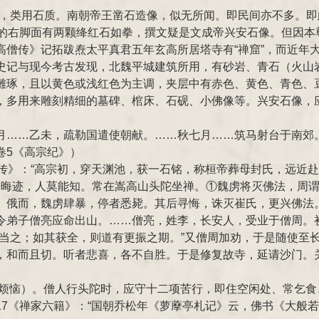
像，类用石质。南朝帝王凿石造像，似无所闻。即民间亦不多。即
像的右脚面有两颗绛红石如拳，撰文疑是文成帝兴安石像。但因本
高僧传》记拓跋焘太平真君五年玄高所居塔寺有“禅窟”，而近年
史记与现今考古发现，北魏平城建筑所用，有砂岩、青石（火山
雕琢，且以黄色或浅红色为主调，夹层中有赤色、黄色、青色、
，多用来雕刻精细的墓碑、棺床、石砚、小佛像等。兴安石像，
月……乙未，疏勒国遣使朝献。……秋七月……筑马射台于南郊
卷5《高宗纪》）
传》：“高宗初，穿天渊池，获一石铭，称桓帝葬母封氏，远近赴
光晦迹，人莫能知。常在嵩高山头陀坐禅。①魏虏将灭佛法，周谓
。俄而，魏虏肆暴，停者悉毙。其后寻悔，诛灭崔氏，更兴佛法
令弟子僧亮应命出山。……僧亮，姓李，长安人，受业于僧周。
身当之；如其获全，则道有更振之期。”又僧周加劝，于是随使至
，和而且切。听者悲喜，各不自胜。于是修复故寺，延请沙门。关
抖擞烦恼）。僧人行头陀时，应守十二项苦行，即住空闲处、常乞食
17《禅家六籍》：“国朝乔松年《萝藦亭札记》云，佛书《大般