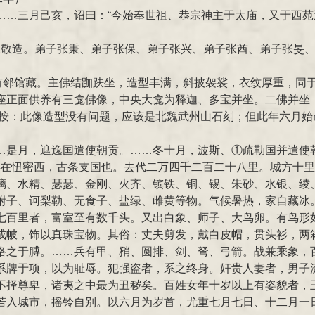
……三月己亥，诏曰：“今始奉世祖、恭宗神主于太庙，又于西苑
永敬造。弟子张秉、弟子张保、弟子张兴、弟子张酋、弟子张旻、
井有邻馆藏。主佛结跏趺坐，造型丰满，斜披袈裟，衣纹厚重，同
座正面供养有三龛佛像，中央大龛为释迦、多宝并坐。二佛并坐
。按：此像造型没有问题，应该是北魏武州山石刻；但此年六月始改
…是月，遮逸国遣使朝贡。……冬十月，波斯、①疏勒国并遣使
城，在忸密西，古条支国也。去代二万四千二百二十八里。城方十
、水精、瑟瑟、金刚、火齐、镔铁、铜、锡、朱砂、水银、绫、锦
附子、诃梨勒、无食子、盐绿、雌黄等物。气候暑热，家自藏冰
七百里者，富室至有数千头。又出白象、师子、大鸟卵。有鸟形
成帔，饰以真珠宝物。其俗：丈夫剪发，戴白皮帽，贯头衫，两
络之于膊。……兵有甲、矟、圆排、剑、弩、弓箭。战兼乘象，
系牌于项，以为耻辱。犯强盗者，系之终身。奸贵人妻者，男子
不择尊卑，诸夷之中最为丑秽矣。百姓女年十岁以上有姿貌者，
若入城市，摇铃自别。以六月为岁首，尤重七月七日、十二月一