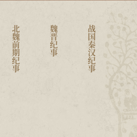
北魏前期纪事
魏晋纪事
战国秦汉纪事