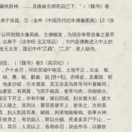
遍秩群神。……其曲赦京师死囚已下。”（《魏书》卷
弟子张昌。①（金申《中国历代纪年佛像图典》13《张
于云冈初期大像风格。主佛螺发，为现存单尊造像之最早
，出典于《法华经·见宝塔品》，大约是佛教进入中土的
元太安，题记中作“乙酉”、“二月”，使人疑伪。
朝贡。（《魏书》卷5《高宗纪》）
里，户十余万，河经其城中南流。土地平正，出金、银、
、叠、毼、氍毹、毾 [登+毛]、赤獐皮，及薰陆、郁
。地多沙碛，引水溉灌。其五谷及鸟兽等与中夏略同，
如橐驼，有两翼，飞而不能高，食草与肉，亦能啖火。
箱近下开之，亦有巾帔，缘以织成。妇女服大衫，披大
百人随之。其刑法：重罪悬诸竿上，射杀之。次则系
流，妇人割其耳鼻。赋税，则准地输银钱。俗事火神、
王收养之，有功勋人，即以分赐。死者多弃尸于山，一
日。其日，人庶以上，各相命召，设会作乐，以极欢