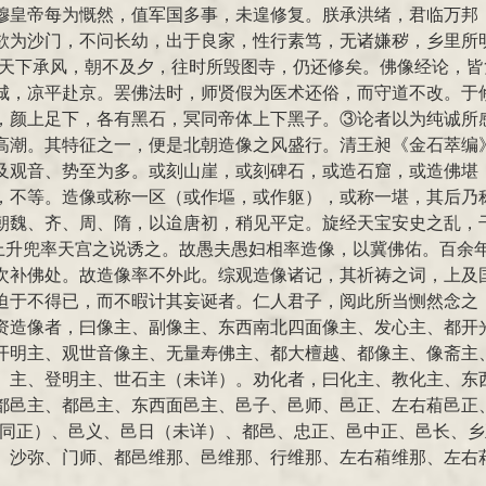
穆皇帝每为慨然，值军国多事，未遑修复。朕承洪绪，君临万邦
欲为沙门，不问长幼，出于良家，性行素笃，无诸嫌秽，乡里所
”天下承风，朝不及夕，往时所毁图寺，仍还修矣。佛像经论，皆
城，凉平赴京。罢佛法时，师贤假为医术还俗，而守道不改。于
，颜上足下，各有黑石，冥同帝体上下黑子。③论者以为纯诚所感
高潮。其特征之一，便是北朝造像之风盛行。清王昶《金石萃编》
及观音、势至为多。或刻山崖，或刻碑石，或造石窟，或造佛堪
，不等。造像或称一区（或作塸，或作躯），或称一堪，其后乃
朝魏、齐、周、隋，以迨唐初，稍见平定。旋经天宝安史之乱，
，上升兜率天宫之说诱之。故愚夫愚妇相率造像，以冀佛佑。百
次补佛处。故造像率不外此。综观造像诸记，其祈祷之词，上及
迫于不得已，而不暇计其妄诞者。仁人君子，阅此所当恻然念之
资造像者，曰像主、副像主、东西南北四面像主、发心主、都开
开明主、观世音像主、无量寿佛主、都大檀越、都像主、像斋主
）主、登明主、世石主（未详）。劝化者，曰化主、教化主、东
邑主、都邑主、东西面邑主、邑子、邑师、邑正、左右葙邑正、邑老
邑政（疑同正）、邑义、邑日（未详）、都邑、忠正、邑中正、邑长
、沙弥、门师、都邑维那、邑维那、行维那、左右葙维那、左右