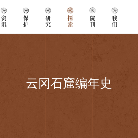
资讯
保护
研究
探索
院刊
我们
云冈石窟编年史