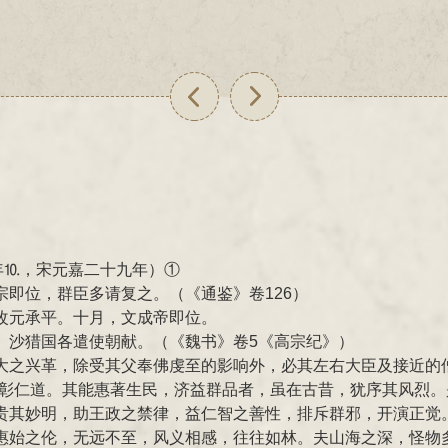
年⒑，宋元嘉二十九年）①
即位，群臣多请复之。（《通鉴》卷126）
改元承平。十月，文成帝即位。
、沙猎国各遣使朝献。（《魏书》卷5《高宗纪》）
大之兴革，除受其父奉佛虔至的影响外，必其左右大臣及接近的
显彰仁道。其能惠著生民，济益群品者，虽在古昔，犹序其风烈
贵其妙明，助王政之禁律，益仁智之善性，排斥群邪，开演正觉
惠始之伦，无远不至，风义相感，往往如林。夫山海之深，怪物