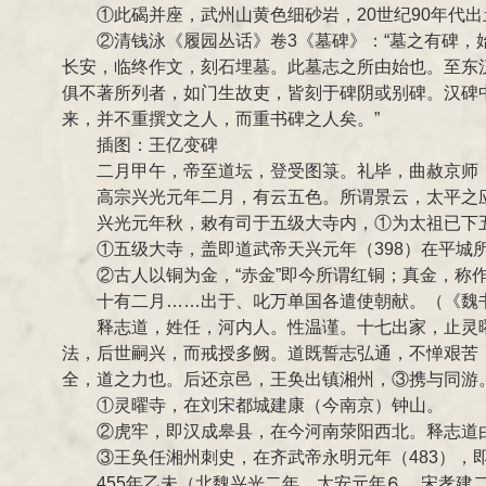
①此碣并座，武州山黄色细砂岩，20世纪90年代
②清钱泳《履园丛话》卷3《墓碑》：“墓之有碑
长安，临终作文，刻石埋墓。此墓志之所由始也。至东
俱不著所列者，如门生故吏，皆刻于碑阴或别碑。汉碑
来，并不重撰文之人，而重书碑之人矣。”
插图：王亿变碑
二月甲午，帝至道坛，登受图箓。礼毕，曲赦京师
高宗兴光元年二月，有云五色。所谓景云，太平之应
兴光元年秋，敕有司于五级大寺内，①为太祖已下
①五级大寺，盖即道武帝天兴元年（398）在平城所
②古人以铜为金，“赤金”即今所谓红铜；真金，称
十有二月……出于、叱万单国各遣使朝献。（《魏
释志道，姓任，河内人。性温谨。十七出家，止灵
法，后世嗣兴，而戒授多阙。道既誓志弘通，不惮艰苦
全，道之力也。后还京邑，王奂出镇湘州，③携与同游
①灵曜寺，在刘宋都城建康（今南京）钟山。
②虎牢，即汉成皋县，在今河南荥阳西北。释志道
③王奂任湘州刺史，在齐武帝永明元年（483），
455年乙未（北魏兴光二年、太安元年⒍，宋孝建