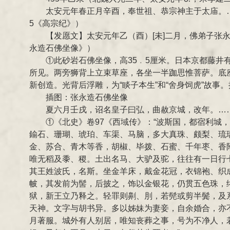
太安元年春正月辛酉，奉世祖、恭宗神主于太庙。
5《高宗纪》）
【发愿文】太安元年乙（酉）[未]二月，佛弟子张
永造石佛坐像》）
①此砂岩石佛坐像，高35﹒5厘米。日本京都藤
所见。两旁狮背上立束草座，各坐一半跏思惟菩萨。底
新创造。光背后浮雕，为“睒子本生”和“舍身饲虎”故事
插图：张永造石佛坐像
夏六月壬戌，诏名皇子曰弘，曲赦京城，改年。…
①《北史》卷97《西域传》：“波斯国，都宿利
鍮石、珊瑚、琥珀、车渠、马脑，多大真珠、颇梨、琉璃
金、苏合、青木等香，胡椒、毕拨、石蜜、千年枣、香
唯无稻及黍、稷。土出名马、大驴及驼，往往有一日行
其王姓波氏，名斯。坐金羊床，戴金花冠，衣锦袍、织
帔，其发前为髻，后披之，饰以金银花，仍贯五色珠，
狱，新王立乃释之。轻罪则劓、刖，若髡或剪半鬓，及
天神。文字与胡书异。多以姊妹为妻妾，自余婚合，亦
月著服。城外有人别居，唯知丧葬之事，号为不净人，