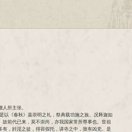
僧人所主张。
。是以《春秋》嘉崇明之礼，祭典载功施之族。况释迦如
。故前代已来，莫不崇尚，亦我国家常所尊事也。世祖
多有，奸淫之徒，得容假托，讲寺之中，致有凶党。是