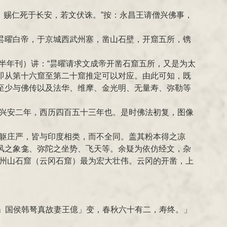
，赐仁死于长安，若文伏诛。”按：永昌王请僧兴佛事，
昙曜白帝，于京城西武州塞，凿山石壁，开窟五所，镌
半年刊）讲：“昙曜请求文成帝开凿石窟五所，又是为太
即从第十六窟至第二十窟推定可以对应。由此可知，既
至少与佛传以及法华、维摩、金光明、无量寿、弥勒等
即兴安二年，西历四百五十三年也。是时佛法初复，图像
单躯庄严，皆与印度相类，而不全同。盖其粉本得之凉
风之象龛、弥陀之坐势、飞天等。余疑为依仿经文，杂
武州山石窟（云冈石窟）最为宏大壮伟。云冈的开凿，上
平」国侯韩弩真故妻王億」变，春秋六十有二，寿终。」