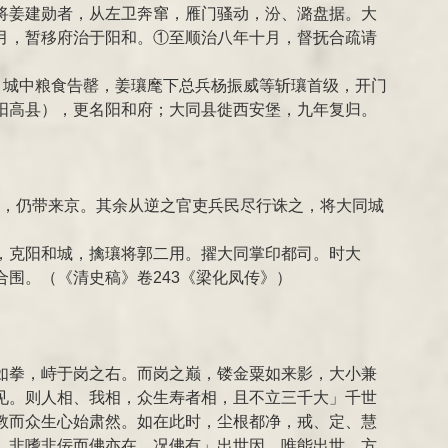
将姜建勋者，从左卫奔窜，雁门骚动，汾、潞盘据。大
月，暂移府治于阳和。①至顺治八年十月，督抚合疏请
，城中粮食告罄，姜瓖麾下总兵杨振威等斩瓖首级，开门
阳高县），更名阳和府；大同县徙西安堡，九年复归。
养，仍带来京。其余从逆之官吏兵民尽行诛之，将大同城
，克阳和城，擒瓖将郭二用。擢大同掌印都司。时大
围。（《清史稿》卷243《梁化凤传》）
如拳，峙于岗之右。而岗之巅，镂金粟如来影，大小兼
见。则人相、我相，众生寿者相，且不立三千大」千世
教而众生心始肃然。如在此时，尘根都净，戒、定、慧
，非嗜非佞而佛亦在。况佛有」出世因，唯能出世，方