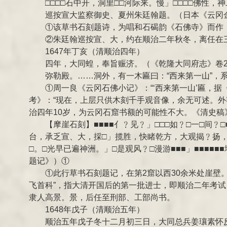
□□□□石中开，洞里□□河际来。慢」□□□□佛性，
巡按宣大监察御史、夏州朱廷翰题。（日本《云冈
①该草书石刻题诗，为唱和石碣韵《石佛寺》而作，在
②朱廷翰巡按宣、大，约在顺治二年秋冬，离任在
1647年丁亥（清顺治四年）
四年，大同蝗，奉旨赈济。（《乾隆大同府志》卷2
弥勒殿。……洞外，有一木匾曰：“西来第一山”
①周一良《云冈石佛小记》：“‘西来第一山’匾，
考》：“现在，上层只供木刻千手观音像，余无可述。外
治四年10岁，为云冈石窟书额的可能性不大。《清史
【摩崖石刻】■■■■亻﹖见﹖」□□□如﹖□一□间
台，承乏宣、大，採□」揽胜，快睹乾方，大观揭﹖扬，□
□。□光早已遍神洲。」□是观风﹖□漫游■■■」■■■■■
题记》）①
①此行草书石刻题记，在第2窟以西30余米处崖壁
飞首科”，指大清开国后的第一批进士，即顺治二年考
隶人高景。景，后任至刑部、工部尚书。
1648年戊子（清顺治五年）
顺治五年戊子冬十二月初三日，大同总兵姜瓖素怀