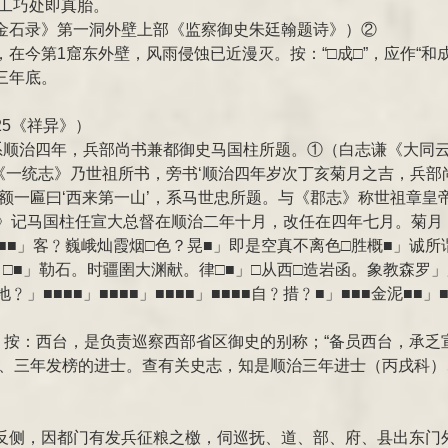
神工巧处即真胎。
金石录》第一洞外壁上部《监察御史朱廷翰题诗》）②
今第1窟东外壁，风雨侵蚀已近漫灭。按：“□成□”，应作“和成
三年底。
5《祥异》）
，系顺治四年，兵部尚书兼都御史马国柱所题。①（白志谦《大同
据《一统志》乃世祖所书，旁书‘顺治四年岁次丁亥菊月之吉，兵部
额一匾曰‘西来第一山’，系马世忠所题。与《郡志》称世祖章皇
稿》记马国柱任宣大总督在顺治二年十月，改任在四年七月。菊月
﹖□■■」客﹖巍峨灿霞烟□色？晃■」即是空真不离色□胜概■」
■」勒石。时疆圉大渊献。律□■」□从西□造岩函。象教森罗」所
■地﹖」■■■■」■■■■」■■■■」■■■■自﹖措﹖■」■■■金泥
。按：西台，是负责巡察西部省区御史的别称；“备员西台，承乏
试、三年发榜的进士。查有关史志，知是顺治三年进士（丙戌科
反侧，因都门有发兵征粮之檄，伺巡抚、道、部、府、县出东门