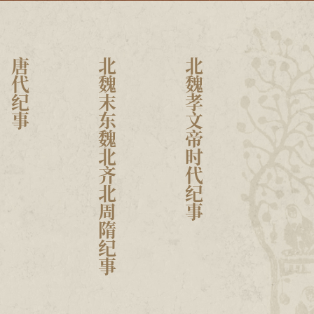
唐代纪事
北魏末东魏北齐北周隋纪事
北魏孝文帝时代纪事
文成献文纪事