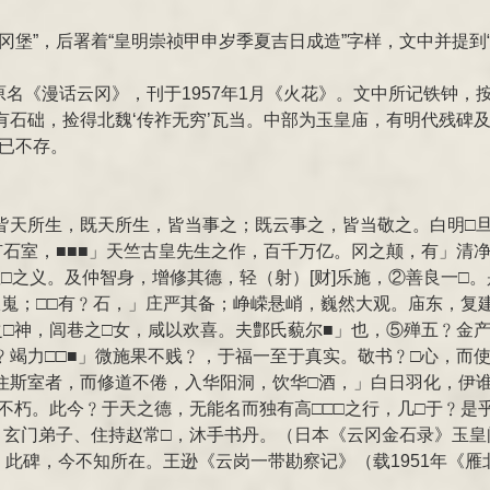
冈堡”，后署着“皇明崇祯甲申岁季夏吉日成造”字样，文中并提到
原名《漫话云冈》，刊于1957年1月《火花》。文中所记铁钟，按
石础，捡得北魏‘传祚无穷’瓦当。中部为玉皇庙，有明代残碑及
已不存。
天所生，既天所生，皆当事之；既云事之，皆当敬之。白明□旦
石室，■■■」天竺古皇先生之作，百千万亿。冈之颠，有」清
之义。及仲智身，增修其德，轻（射）[财]乐施，②善良一□。是斯
崔嵬；□□有﹖石，」庄严其备；峥嵘悬峭，巍然大观。庙东，复
之□神，闾巷之□女，咸以欢喜。夫鄷氏藐尔■」也，⑤殚五﹖金
竭力□□■」微施果不贱﹖，于福一至于真实。敬书﹖□心，而使
住斯室者，而修道不倦，入华阳洞，饮华□酒，」白日羽化，伊
不朽。此今﹖于天之德，无能名而独有高□□□之行，几□于﹖是
」玄门弟子、住持赵常□，沐手书丹。（日本《云冈金石录》玉皇
顶。此碑，今不知所在。王逊《云岗一带勘察记》（载1951年《