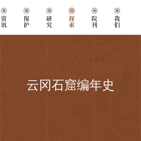
资讯
保护
研究
探索
院刊
我们
云冈石窟编年史