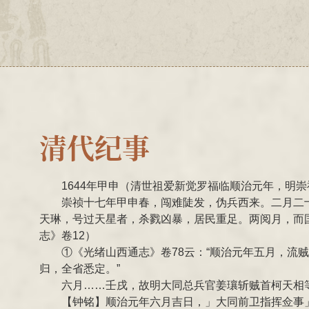
清代纪事
1644年甲申（清世祖爱新觉罗福临顺治元年，明
崇祯十七年甲申春，闯难陡发，伪兵西来。二月二
天琳，号过天星者，杀戮凶暴，居民重足。两阅月，而
志》卷12）
①《光绪山西通志》卷78云：“顺治元年五月，
归，全省悉定。”
六月……壬戌，故明大同总兵官姜瓖斩贼首柯天相
【钟铭】顺治元年六月吉日，」大同前卫指挥佥事