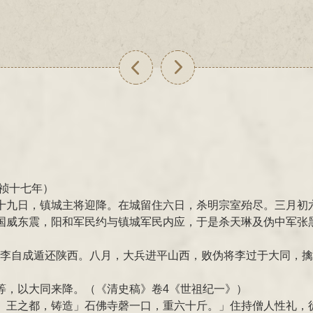
崇祯十七年）
十九日，镇城主将迎降。在城留住六日，杀明宗室殆尽。三月初
国威东震，阳和军民约与镇城军民内应，于是杀天琳及伪中军张
流贼李自成遁还陕西。八月，大兵进平山西，败伪将李过于大同，
等，以大同来降。（《清史稿》卷4《世祖纪一》）
」王之都，铸造」石佛寺磬一口，重六十斤。」住持僧人性礼，