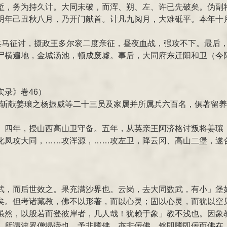
堑，务为持久计。大同未破，而浑、朔、左、许已先破矣。伪副
明年己丑秋八月，乃开门献首。计凡九阅月，大难砥平。本年十
路兵马征讨，摄政王多尔衮二度亲征，昼夜血战，强攻不下。最后
尸横遍地，金城汤池，顿成废墟。事后，大同府东迁阳和卫（今
。
录》卷46）
：“斩献姜瓖之杨振威等二十三员及家属并所属兵六百名，俱著留
。四年，授山西高山卫守备。五年，从英亲王阿济格讨叛将姜瓖
化凤攻大同，……攻浑源，……攻左卫，降云冈、高山二堡，遂合
武，而后世效之。果充满沙界也。云岗，去大同数武，有小」堡
矣。但考诸藏教，佛不以形著，而以心灵；固以心灵，而犹以空
虽然，以般若而登彼岸者，几人哉！犹赖于象」教不浅也。因象
，所谓波罗僧揭谛也。予非嗜佛，亦非佞佛，然即嗜即佞而佛在