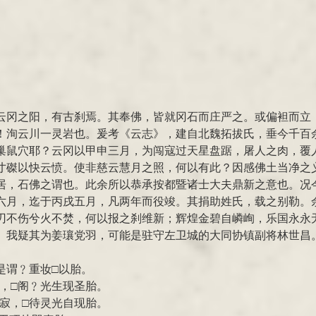
云冈之阳，有古刹焉。其奉佛，皆就冈石而庄严之。或偏袒而立
！洵云川一灵岩也。爰考《云志》，建自北魏拓拔氏，垂今千百
巢鼠穴耶？云冈以甲申三月，为闯寇过天星盘踞，屠人之肉，覆
寸磔以快云愤。使非慈云慧月之照，何以有此？因感佛土当净之
居，石佛之谓也。此余所以恭承按都暨诸士大夫鼎新之意也。况
六月，迄于丙戌五月，凡两年而役竣。其捐助姓氏，载之别勒。
刃不伤兮火不焚，何以报之刹维新；辉煌金碧自嶙峋，乐国永永无
。我疑其为姜瓖党羽，可能是驻守左卫城的大同协镇副将林世昌
，是谓﹖重妆□以胎。
晴，□阁﹖光生现圣胎。
沈寂，□待灵光自现胎。