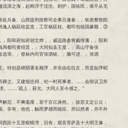
越流浪之海，起阎浮于沈沦。则护」国祐民，谁不从无
等处兵备、山西提刑按察司佥事吕逢春，」钦差整饬阳
韩逸人杨廷桂监造，工官杨廷桂。都司包镇国篆额，③
，」阳和府知府胡文烨，」威远路参将戴维藩，」阳和
钱局都司黄绍炅，」大同知县王度，」高山守备张
佳选等。」督标内司官张泗铱、」脑可进、」张泗
正。特别是碑阴署名顺序，并非由右往左，而是如序昭
敛而葬之。又建报忠祠，祀一时死事者。……会部议卫所
。……’疏上，获允。大同人至今感之。”
声解厄，不爽毫厘，若千百亿身然。」故苏文定公云：
国。非有」他也，触而梦感而能应。所以然者，亦不外
同西距十五里蝦蟆湾，旧有」观音菩萨及十大明王像，