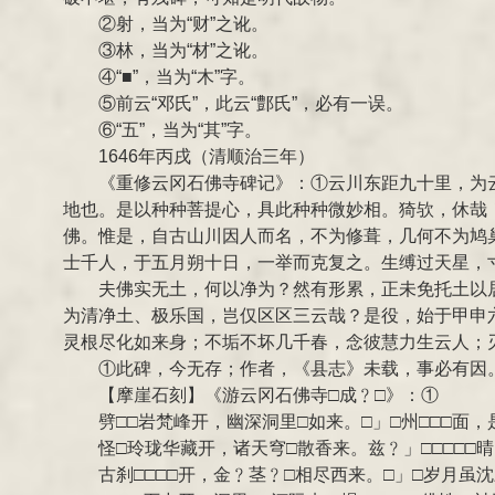
②射，当为“财”之讹。
③林，当为“材”之讹。
④“■”，当为“木”字。
⑤前云“邓氏”，此云“鄷氏”，必有一误。
⑥“五”，当为“其”字。
1646年丙戌（清顺治三年）
《重修云冈石佛寺碑记》：①云川东距九十里，为
地也。是以种种菩提心，具此种种微妙相。猗欤，休哉
佛。惟是，自古山川因人而名，不为修葺，几何不为鸠
士千人，于五月朔十日，一举而克复之。生缚过天星，
夫佛实无土，何以净为？然有形累，正未免托土以
为清净土、极乐国，岂仅区区三云哉？是役，始于甲申
灵根尽化如来身；不垢不坏几千春，念彼慧力生云人；
①此碑，今无存；作者，《县志》未载，事必有因
【摩崖石刻】《游云冈石佛寺□成﹖□》：①
劈□□岩梵峰开，幽深洞里□如来。□」□州□□□面
怪□玲珑华藏开，诸天穹□散香来。兹﹖」□□□□□
古刹□□□□开，金﹖茎﹖□相尽西来。□」□岁月虽