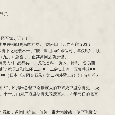
韵”。
云冈石窟寺记》）
尚书兼都御史马国柱立。’”厉寿田《云岗石窟寺源流
帝御书之记载不一。”按：世祖福临即位时，年仅6岁，顺
（九月）题匾，，正其离同之前夕也。
诚所谓天人相□品行矣。」龙飞首科，旋沐」特恩，备员西
﹖携天□见此□不□□。■」□□钵□土奥。五集共球■■」
■■」■■■（日本《云冈金石录》第二洞外壁上部《丁亥年游人
宣大”，所指唯总督或巡按宣大的都御史或监察御史；“龙
）、十一月由湖广道监察御史巡按宣大，四年离任的北直
外看粮，遂闭门抗命。偏关一带大为煽惑，便已飞檄安