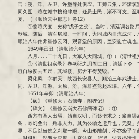
官；朔、浑、左卫、许堡等处俱应。王师云集，环濠筑
同久围，瓖在城中搜粮肆虐，疑忌士民，渐不可支。至
复。（《顺治云中郡志》卷12）
①姜瓖兵变，史称“戊子之变”。当时，清廷调各
献城。随后，清军屠城。一时间，大同城内血流成河，
顺治八年佟养量修云冈、观音堂的原因，盖安慰亡魂也
1649年己丑（清顺治六年）
八月……二十九日，大军入大同城。①（《清世祖实
①《清世祖实录》卷46记九月初二日，清廷下令
垣自垛彻去五尺，其城楼、房舍不得焚毁。”
梁化凤，字翀天，陕西长安县人。顺治三年武进士
同、左卫、浑源、太原、汾、泽群盗竞起应瓖。六年，
1651年辛卯（清顺治八年）
【额】《重修大」石佛寺」阁碑记》
【碑文】《重修云岗大石佛阁碑记》：①
西方有圣人出焉。始自汉明，而蔡愔求之；癖自梁
备，奇幻叠出，殆非人力。其为公输之运斤也，无疑」
界，不足以当佛之刹那一瞬。今山形雕刻，不亦亵乎？
一时俱到。涅槃大灭度，人空法空，所谓」波罗揭谛也