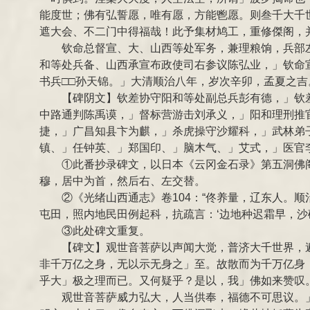
能度世；佛有弘誓愿，唯有愿，方能鬯愿。则叁千大千
遮大会、不二门中得福哉！此予集材鸠工，重修傑阁，
钦命总督宣、大、山西等处军务，兼理粮饷，兵部
和等处兵备、山西承宣布政使司右参议陈弘业，」钦命
书兵□□孙天锦。」大清顺治八年，岁次辛卯，孟夏之吉
【碑阴文】钦差协守阳和等处副总兵彭有德，」钦
中路通判陈禹谟，」督标营游击刘承义，」阳和理刑推
捷，」广昌知县卞为麒，」杀虎操守沙耀科，」武林弟
镇、」任钟英、」郑国印、」脑木气、」艾式，」医官
①此番抄录碑文，以日本《云冈金石录》第五洞佛
穆，居中为首，然后右、左交替。
②《光绪山西通志》卷104：“佟养量，辽东人。
屯田，照内地民田例起科，抗疏言：‘边地种迟霜早，沙
③此处碑文重复。
【碑文】观世音菩萨以声闻大觉，普济大千世界，
非千万亿之身，无以示无身之」至。故散而为千万亿身
乎大」极之理而已。又何疑乎？是以，我」佛如来赞叹
观世音菩萨威力弘大，人当供奉，福德不可思议。