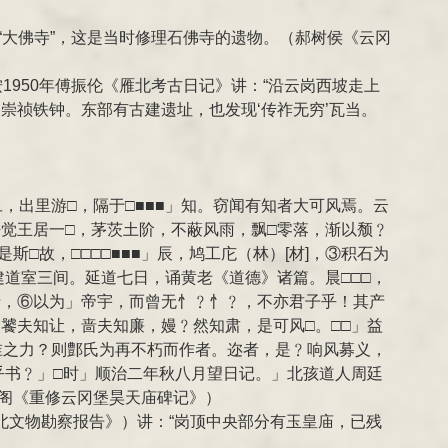
“大佛寺”，这是当时修理石佛寺的遗物。（郝树侯《云冈
1950年傅振伦《雁北考古日记》讲：“沿云岗西坡走上
崇祯铁钟。东部有古建遗址，也发现‘传祚无穷’瓦当。
，出里游□，隔于□■■■」知。窃闻有知者大可风焉。云
净觉王居一□，茅茨土阶，不蔽风雨，飘□零落，渐以颓﹖
□故，□□□□■■■」辰，鸠工庀（林）[材]，③积石为
建道室三间。延道七日，诵黄老《道德》诸篇。晨□□□，
产，⑥以为」帝宇，而曾无忄﹖忄﹖，不亦君子乎！其产
饕夫知让，啬夫知廉，嫚﹖然知肃，是可风□。□□」益
谁之力？则鄷氏为再不朽而作者。迩者，是﹖响风募义，
乎书﹖」□时」顺治二年秋八月望日记。」北孩道人周廷
阁《重修云冈堡昊天庙碑记》）
雁北文物勘察报告》）讲：“岗顶中央部分有玉皇庙，已残