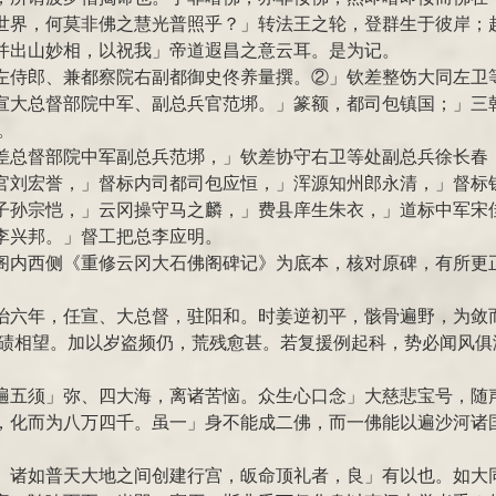
世界，何莫非佛之慧光普照乎？」转法王之轮，登群生于彼岸；
并出山妙相，以祝我」帝道遐昌之意云耳。是为记。
左侍郎、兼都察院右副都御史佟养量撰。②」钦差整饬大同左卫
宣大总督部院中军、副总兵官范垹。」篆额，都司包镇国；」三
。
差总督部院中军副总兵范垹，」钦差协守右卫等处副总兵徐长春
官刘宏誉，」督标内司都司包应恒，」浑源知州郎永清，」督标
子孙宗恺，」云冈操守马之麟，」费县庠生朱衣，」道标中军宋
李兴邦。」督工把总李应明。
阁内西侧《重修云冈大石佛阁碑记》为底本，核对原碑，有所更
顺治六年，任宣、大总督，驻阳和。时姜逆初平，骸骨遍野，为
碛相望。加以岁盗频仍，荒残愈甚。若复援例起科，势必闻风俱溃
遍五须」弥、四大海，离诸苦恼。众生心口念」大慈悲宝号，随
，化而为八万四千。虽一」身不能成二佛，而一佛能以遍沙河诸
。
」诸如普天大地之间创建行宫，皈命顶礼者，良」有以也。如大