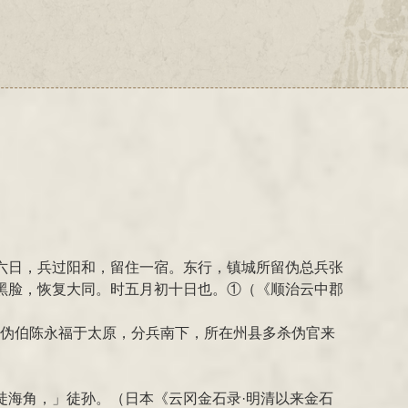
六日，兵过阳和，留住一宿。东行，镇城所留伪总兵张
黑脸，恢复大同。时五月初十日也。①（《顺治云中郡
擒伪伯陈永福于太原，分兵南下，所在州县多杀伪官来
徒海角，」徒孙。（日本《云冈金石录·明清以来金石