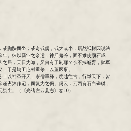
，或跏趺而坐；或奇或偶，或大或小，居然祇树园说法
余年。彼以霸业之余运，神斤鬼斧，固不难使顽石成
人之居，天日为晦，又何有于刹耶？余不揣螳臂，驰军
义，于是鸠工庀材重修，以董厥事。
今上以神圣开天，崇儒重释，度越往古；行举天下，皆
余谨斋沐作记，而复为之偈。偈云：云西有石白磷磷，
氛尘。（《光绪左云县志》卷10）
。