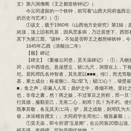
文》第六洞佛阁《王之都造铁钟记》）
今云冈遗留的一个铁钟，前写着“山西大同府迤西云
的历史与艺术》）①
①该文，载于1960年《山西地方史研究》第1辑；
岗顶，顶上旧有民居，因风罡多病，乃迁居堡下。西部有
其下为第三窟。”该钟，不知是否即王之都所铸铁钟，今
1645年乙酉（清顺治二年）
【额】碑记
【碑文】《重修云冈堡」昊天庙碑记》：①」凡物皆
冈，云中西境也。悬崖壁立，斩□九尺，洞窟在上，下有
圯。居民邓氏名仲智者，其先君以■■■」传□，而尤笃敬□
基，累土成台；栋省簷□，鸟□翚飞；棂□□心﹖，墙壁
■」鱼之声，④遍入人耳；鼎炉之中，香烟不绝。里社
也，非母之囊，然﹖商之贩，不过箪豆之所积，而一旦﹖
行其德，服勤至己，无有二心，则邓﹖氏﹖为不朽。使
既事其敬，各见其天□□马」驴，莫之或敢，则邓氏为大
俊，沐浴稽首撰文；」大同府学生邓光□，顿首篆额；
①昊天庙，即今所谓“玉皇阁”，在云冈第20窟山
破不堪，有残碑，可知是明代故物。”