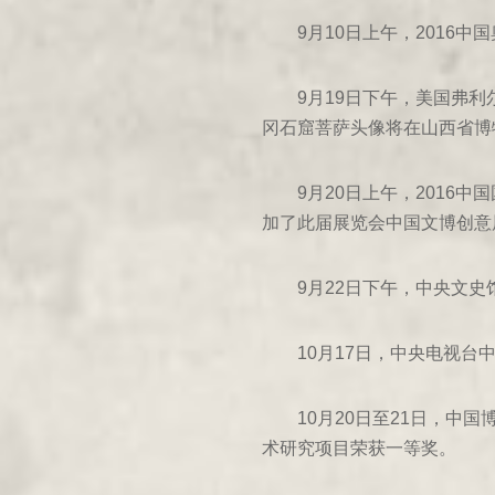
467年丁未
9月10日上午，2016
470年庚戌
471年辛亥
9月19日下午，美国弗
冈石窟菩萨头像将在山西省
472年壬子
477年丁巳
9月20日上午，201
加了此届展览会中国文博创意
478年戊午
481年辛酉
9月22日下午，中央文
482年壬戌
10月17日，中央电视
483年癸亥
10月20日至21日，
484年甲子
术研究项目荣获一等奖。
486年丙寅