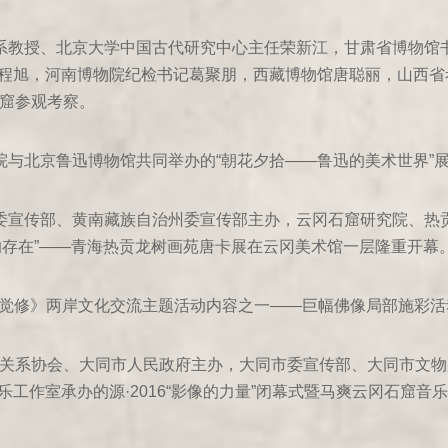
史系教授、北京大学中国古代研究中心主任荣新江，甘肃省博物馆
程旭，河南博物院纪检书记葛聚朋，西藏博物馆唐聪丽，山西省考
石窟参观考察。
究院与北京鲁迅博物馆共同举办的“朝花夕拾——鲁迅的美术世界”
市委宣传部、黄南藏族自治州委宣传部主办，云冈石窟研究院、热
的存在”——青海热贡龙树画苑唐卡展在云冈美术馆一层隆重开
禅•觉修》两岸文化交流主题活动内容之一——巨幅佛像局部施彩活
共关系协会、大同市人民政府主办，大同市委宣传部、大同市文
工作室承办的源·2016“影像的力量”闭幕式暨马爽云冈石窟音