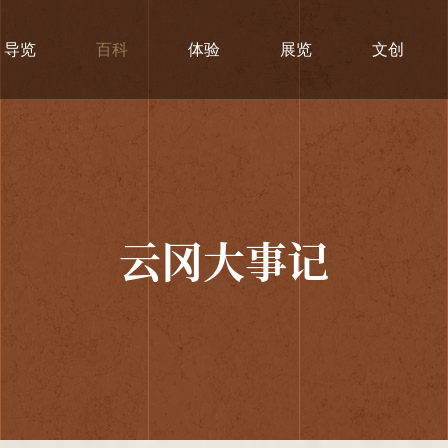
导览
百科
体验
展览
文创
云冈大事记