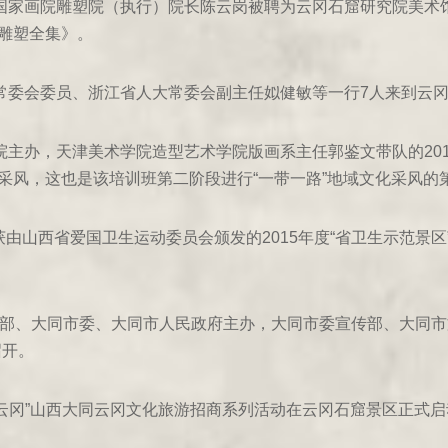
，国家画院雕塑院（执行）院长陈云岗被聘为云冈石窟研究院美术
雕塑全集》。
大常委会委员、浙江省人大常委会副主任姒健敏等一行7人来到云冈
学院主办，天津美术学院造型艺术学院版画系主任郭鉴文带队的20
采风，这也是该培训班第二阶段进行“一带一路”地域文化采风的
由山西省爱国卫生运动委员会颁发的2015年度“省卫生示范景区”称
。
传部、大同市委、大同市人民政府主办，大同市委宣传部、大同市
召开。
美云冈”山西大同云冈文化旅游招商系列活动在云冈石窟景区正式启