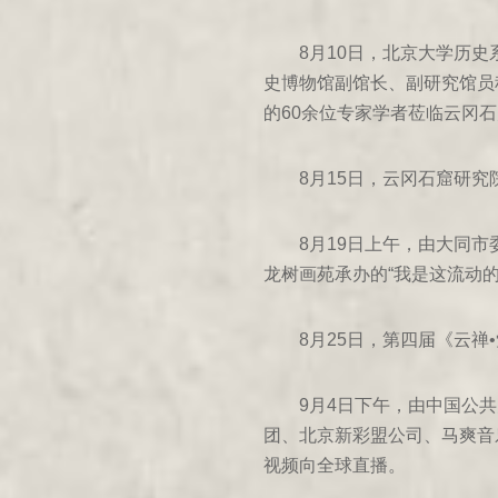
455年乙未
8月10日，北京大学历
453年癸巳
史博物馆副馆长、副研究馆员
452年壬辰
的60余位专家学者莅临云冈
446年丙戌
8月15日，云冈石窟研
443年癸未
8月19日上午，由大同
439年己卯
龙树画苑承办的“我是这流动
398年戊戌
8月25日，第四届《云
411年辛亥
460年庚子
9月4日下午，由中国公
团、北京新彩盟公司、马爽音乐
462年壬寅
视频向全球直播。