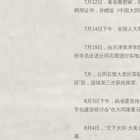
7月12日，著名雕塑家
1983年
聘用证书，并赠送《中国大同
1982年
7月14日下午，全国人
1981年
7月19日，由天津美术
1980年
班学员走进云冈石窟进行实地
1979年
7月，云冈石窟大景区荣获
1978年
区”后，连续第三次获此殊荣
1977年
8月3日下午，由省委宣
1976年
字化建设研讨会”在大同隆重
1975年
8月4日，“天下大同·大
454年甲午
幕。