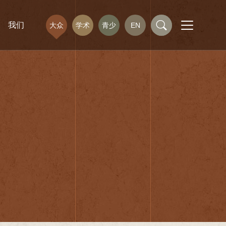
我们
大众
学术
青少
EN