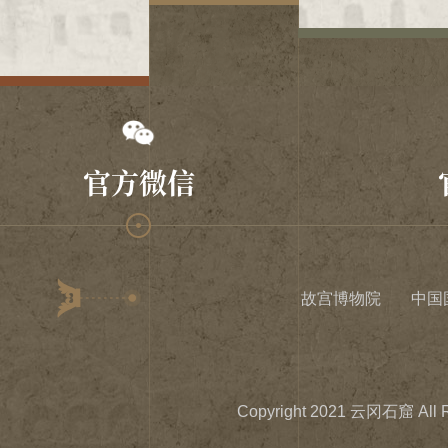
2003年
2002年
2001年
2000年
官方微信
1999年
1998年
1997年
故宫博物院
中国
1996年
1995年
1994年
Copyright 2021 云冈石窟 A