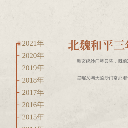
北魏和平三
2021年
2020年
昭玄统沙门释昙曜，慨前
2019年
昙曜又与天竺沙门常那邪
2018年
2017年
2016年
2015年