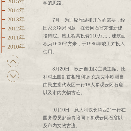
2015年
学的思路。
2014年
2013年
7月，为适应旅游和开放的需要，经
2012年
国家文物局同意，在云冈石窟东部新建
接待院。该工程共投资110万元，建筑面
2011年
积为1600平方米，于1986年竣工并投入
2010年
使用。
2009年
2008年
8月20日，欧洲自由民主党主席、比
2007年
利时王国副首相维利德·克莱克率欧洲自
2006年
由民主党代表团一行18人参观云冈石窟
2005年
以及市内文物古迹。
2004年
2003年
9月10日，意大利议长科西加一行在
国务委员郝德青陪同下参观云冈石窟以
2002年
及市内文物古迹。
2001年