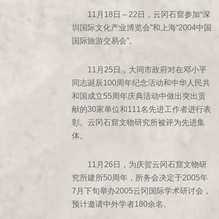
664年甲子
11月18日～22日，云冈石窟参加“深
667年丁卯
圳国际文化产业博览会”和上海“2004中国
国际旅游交易会”。
672年癸酉
1049年己丑
11月25日，大同市政府对在邓小平
1060年庚子
同志诞辰100周年纪念活动和中华人民共
1069年己酉
和国成立55周年庆典活动中做出突出贡
1078年戊午
献的30家单位和111名先进工作者进行表
1122年壬寅
彰。云冈石窟文物研究所被评为先进集
1131年辛亥
体。
1143年癸亥
1147年丁卯
11月26日，为庆贺云冈石窟文物研
究所建所50周年，所务会决定于2005年
1286年丙戌
7月下旬举办2005云冈国际学术研讨会，
1287年丁亥
预计邀请中外学者180余名。
1301年辛丑