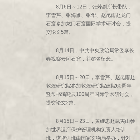
453年癸巳
8月6日～12日，张焯副所长带队，
李雪芹、张海雁、张华、赵昆雨赴龙门
452年壬辰
石窟参加龙门石窟国际学术研讨会，提
446年丙戌
交论文5篇。
443年癸未
439年己卯
8月14日，中共中央政治局常委李长
398年戊戌
春视察云冈石窟，并签名留念。
411年辛亥
460年庚子
8月15日～20日，李雪芹、赵昆雨赴
462年壬寅
敦煌研究院参加敦煌研究院建院60周年
467年丁未
暨常书鸿诞辰100周年国际学术研讨会，
提交论文2篇。
470年庚戌
471年辛亥
8月15日～23日，黄继忠赴武夷山参
472年壬子
加世界遗产保护管理机构负责人培训
477年丁巳
班，该培训班由国家文物局举办，针对