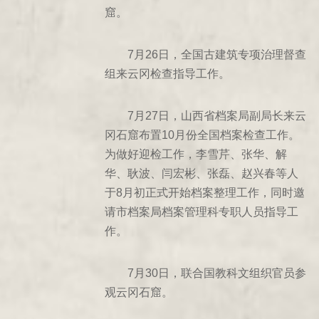
1986年
窟。
1985年
1974年
7月26日，全国古建筑专项治理督查
1984年
组来云冈检查指导工作。
1983年
1982年
7月27日，山西省档案局副局长来云
冈石窟布置10月份全国档案检查工作。
1981年
为做好迎检工作，李雪芹、张华、解
1980年
华、耿波、闫宏彬、张磊、赵兴春等人
1979年
于8月初正式开始档案整理工作，同时邀
1978年
请市档案局档案管理科专职人员指导工
1977年
作。
1976年
1975年
7月30日，联合国教科文组织官员参
454年甲午
观云冈石窟。
455年乙未