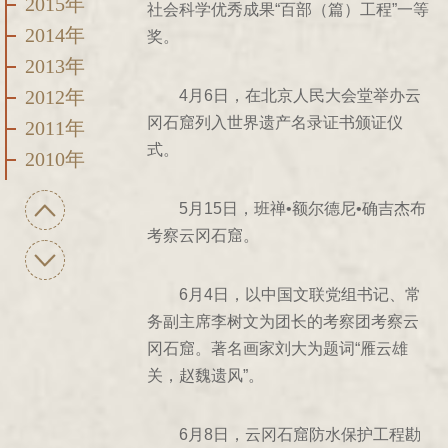
2015年
社会科学优秀成果“百部（篇）工程”一等
2014年
奖。
2013年
2012年
4月6日，在北京人民大会堂举办云
冈石窟列入世界遗产名录证书颁证仪
2011年
式。
2010年
2009年
5月15日，班禅•额尔德尼•确吉杰布
2008年
考察云冈石窟。
2007年
2006年
6月4日，以中国文联党组书记、常
2005年
务副主席李树文为团长的考察团考察云
2004年
冈石窟。著名画家刘大为题词“雁云雄
2003年
关，赵魏遗风”。
2002年
6月8日，云冈石窟防水保护工程勘
2001年