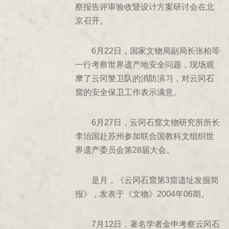
察报告评审验收暨设计方案研讨会在北
2000年
京召开。
1999年
1998年
6月22日，国家文物局副局长张柏等
1997年
一行考察世界遗产地安全问题，现场观
1996年
摩了云冈警卫队的消防演习，对云冈石
1995年
窟的安全保卫工作表示满意。
1994年
1993年
6月27日，云冈石窟文物研究所所长
1992年
李治国赴苏州参加联合国教科文组织世
界遗产委员会第28届大会。
1991年
1990年
是月，《云冈石窟第3窟遗址发掘简
1989年
报》，发表于《文物》2004年06期。
1988年
1987年
7月12日，著名学者金申考察云冈石