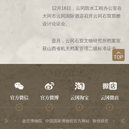
1316年丙辰
12月16日，云冈防水工程办公室在
1363年癸卯
大同市云冈国际酒店召开云冈石窟窟檐
1474年甲午
设计论证会。
1558年戊午
1651年辛卯
是月，云冈石窟文物研究所档案室
1696年丙子
获山西省机关档案管理二级标准证书。
1891年辛卯
TOP
1894年甲午
1902年壬寅
1906年
1907年丁未
官方微信
官方微博
云冈淘宝
云冈微店
1918年
1919年
1920年
故宫博物院
中国国家博物馆官方网站
敦煌研究院
龙门石
1921年