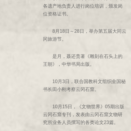
478年戊午
各遗产地负责人进行岗位培训，颁发岗
481年辛酉
位资格证书。
482年壬戌
483年癸亥
8月18日～28日，举办第五届大同云
484年甲子
冈旅游节。
486年丙寅
是月，聂还贵著《雕刻在石头上的
489年己巳
王朝》，中华书局出版。
490年庚午
494年甲戌
10月3日，联合国教科文组织全国秘
495年乙亥
书长田小刚考察云冈石窟。
515年乙未
524年甲辰
10月15日，《文物世界》05期出版
638年戊戌
云冈石窟专刊，发表由云冈石窟文物研
641年辛丑
究所业务人员撰写的各类论文23篇。
650年庚戌