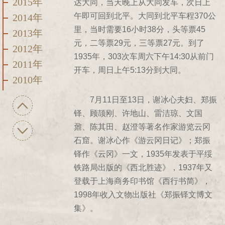
2015年
达大同，当天晚上从大同发车，次日上
午即可回到北平。大同到北平车程370公
2014年
里，当时需要16小时38分，头等票45
2013年
元，二等票29元，三等票27元。到了
2012年
1935年，303次车周六下午14:30从前门
2011年
开车，周日上午5:13分到大同。
2010年
2009年
7月11日至13日，谢冰心夫妇、郑振
2008年
铎、顾颉刚、许地山、雷洁琼、文国
2007年
鼐、陈其田、赵澄等著名作家游览云冈
石窟。谢冰心作《游云冈日记》；郑振
2006年
铎作《云冈》一文，1935年发表于平绥
2005年
铁路局出版的《西北胜迹》，1937年又
2004年
登载于上海商务印书馆《西行书简》，
2003年
1998年收入文物出版社《郑振铎文博文
2002年
集》。
2001年