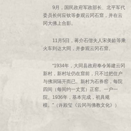
2000年
9月，国民政府军政部长、北平军代
1999年
委员长何应钦等参观云冈石窟，并在云
冈大佛上合影。
1998年
1997年
11月5日，蒋介石偕夫人宋美龄等乘
1996年
火车到达大同，并参观云冈石窟。
1995年
1994年
“1934年，大同县政府奉令筹建云冈
1993年
新村，新村址仍在窟前，只不过把住户
1992年
与佛洞隔开而已。新村为石券窑，每院
1991年
四间（每间约一丈宽）正窑。一户一
1990年
院。1936年，基本完成，初具规
1989年
模。”（许殿玺《云冈与佛教文化》）
1988年
1987年