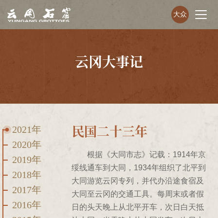
大众
云冈大事记
民国二十三年
2021年
2020年
根据《大同市志》记载：1914年京
2019年
绥线通车到大同，1934年组织了北平到
2018年
大同游览云冈专列，并代办沿途食宿及
2017年
大同至云冈的交通工具。每周末或者假
2016年
日的头天晚上从北平开车，次日白天抵