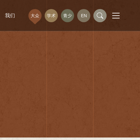
我们
大众
学术
青少
EN