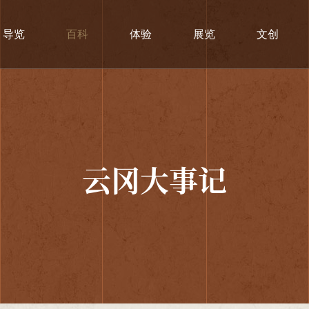
导览
百科
体验
展览
文创
云冈大事记