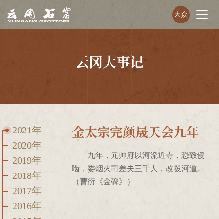
大众
云冈大事记
金太宗完颜晟天会九年
2021年
2020年
九年，元帅府以河流近寺，恐致侵
2019年
啮，委烟火司差夫三千人，改拨河道。
2018年
（曹衍《金碑》）
2017年
2016年