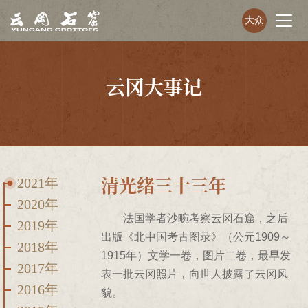
大众
云冈大事记
清光绪三十三年
2021年
2020年
法国学者沙畹考察云冈石窟，之后
2019年
出版《北中国考古图录》（公元1909～
2018年
1915年）文学一卷，图片二卷，最早发
2017年
表一批云冈照片，向世人披露了云冈风
2016年
貌。