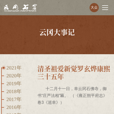
大众
云冈大事记
清圣祖爱新觉罗玄烨康熙
2021年
三十五年
2020年
2019年
十二月十一日，幸云冈石佛寺，御
2018年
书“庄严法相”匾。 （《雍正朔平府志》
2017年
卷3《巡幸》）
2016年