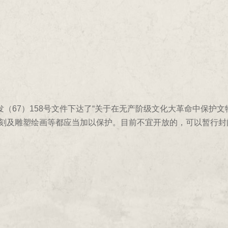
发（67）158号文件下达了“关于在无产阶级文化大革命中保护
刻及雕塑绘画等都应当加以保护。目前不宜开放的，可以暂行封