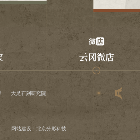
宝
云冈微店
窟
大足石刻研究院
4
网站建设
：
北京分形科技