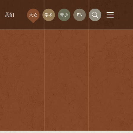
我们
大众
学术
青少
EN