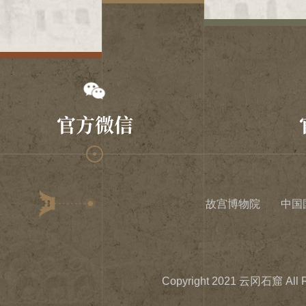
2003年
2002年
2001年
2000年
官方微信
1999年
1998年
1997年
故宫博物院
中国
1996年
1995年
1994年
Copyright 2021 云冈石窟 A