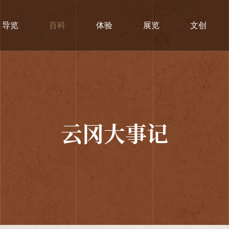
导览
百科
体验
展览
文创
云冈大事记