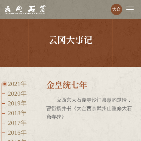
大众
云冈大事记
金皇统七年
2021年
2020年
应西京大石窟寺沙门禀慧的邀请，
2019年
曹衍撰并书《大金西京武州山重修大石
2018年
窟寺碑》。
2017年
2016年