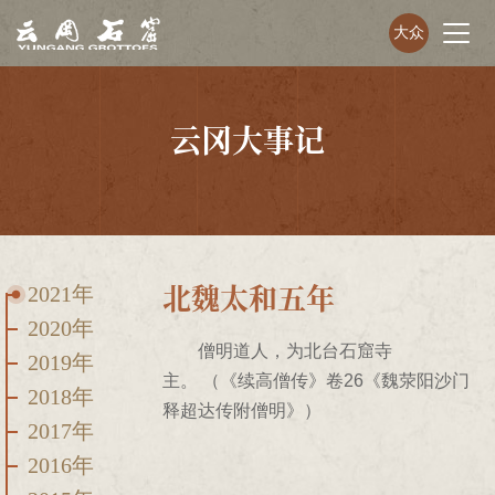
大众
云冈大事记
北魏太和五年
2021年
2020年
僧明道人，为北台石窟寺
2019年
主。 （《续高僧传》卷26《魏荥阳沙门
2018年
释超达传附僧明》）
2017年
2016年