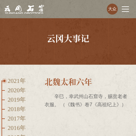
大众
云冈大事记
北魏太和六年
2021年
2020年
辛巳，幸武州山石窟寺，赐贫老者
2019年
衣服。 （《魏书》卷7《高祖纪上》）
2018年
2017年
2016年