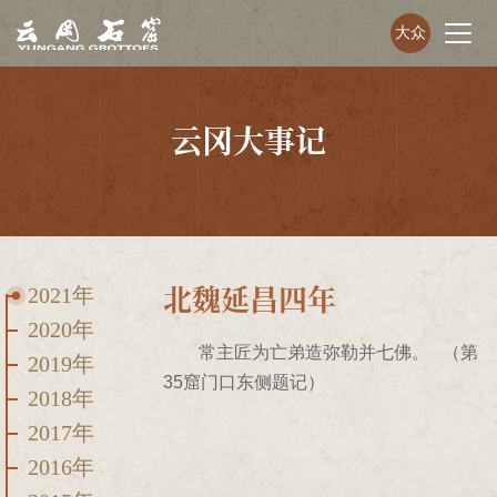
大众
云冈大事记
北魏延昌四年
2021年
2020年
常主匠为亡弟造弥勒并七佛。 （第
2019年
35窟门口东侧题记）
2018年
2017年
2016年