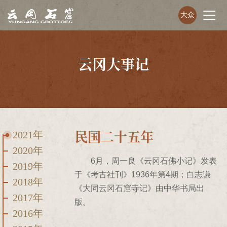
大众
云冈大事记
民国二十五年
2021年
2020年
6月，周一良《云冈石佛小记》发表
2019年
于《考古社刊》1936年第4期；白志谦
2018年
《大同云冈石窟寺记》由中华书局出
2017年
版。
2016年